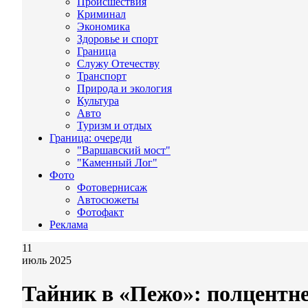
Происшествия
Криминал
Экономика
Здоровье и спорт
Граница
Служу Отечеству
Транспорт
Природа и экология
Культура
Авто
Туризм и отдых
Граница: очереди
"Варшавский мост"
"Каменный Лог"
Фото
Фотовернисаж
Автосюжеты
Фотофакт
Реклама
11
июль 2025
Тайник в «Пежо»: полцентн