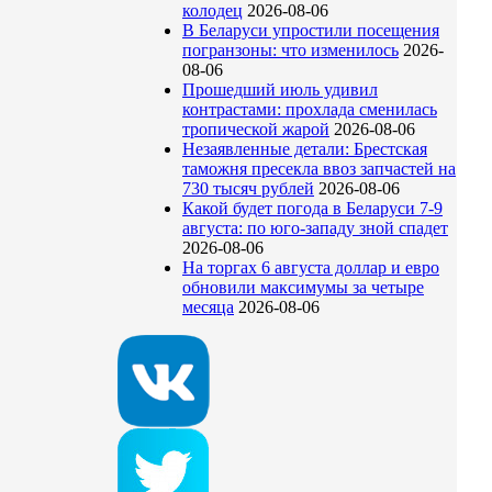
колодец
2026-08-06
В Беларуси упростили посещения
погранзоны: что изменилось
2026-
08-06
Прошедший июль удивил
контрастами: прохлада сменилась
тропической жарой
2026-08-06
Незаявленные детали: Брестская
таможня пресекла ввоз запчастей на
730 тысяч рублей
2026-08-06
Какой будет погода в Беларуси 7-9
августа: по юго-западу зной спадет
2026-08-06
На торгах 6 августа доллар и евро
обновили максимумы за четыре
месяца
2026-08-06