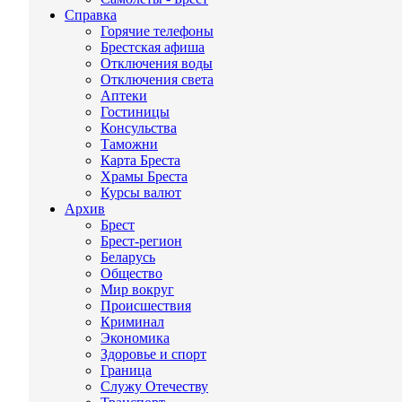
Справка
Горячие телефоны
Брестская афиша
Отключения воды
Отключения света
Аптеки
Гостиницы
Консульства
Таможни
Карта Бреста
Храмы Бреста
Курсы валют
Архив
Брест
Брест-регион
Беларусь
Общество
Мир вокруг
Происшествия
Криминал
Экономика
Здоровье и спорт
Граница
Служу Отечеству