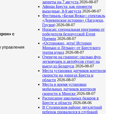
запреты на 7 августа
2026-08-07
Афиша Бреста: как провести
выходные, 8-9 августа
2026-08-07
Фестиваль «Белая Вежа»: спектакль
«Деревенские истории» (Лагодехи,
Грузия)
2026-08-07
Huracan: специальная программа от
хрон» с
победителя белорусской Event
Премии
2026-08-07
«Осторожно, дети! Истории
и управления
Миньки и Лёльки» от Брестского
театра кукол
2026-08-07
Очереди на границе: сколько фур,
легковушек и автобусов стоит на
выезд из Беларуси
2026-08-07
Места установки датчиков контроля
скорости на дорогах Бреста и
области
2026-08-07
Места и время установки
мобильных датчиков контроля
скорости в Минске
2026-08-07
Расписание школьных базаров в
Бресте и области
2026-08-06
В Столинском районе двухлетний
ребенок провалился в глубокий