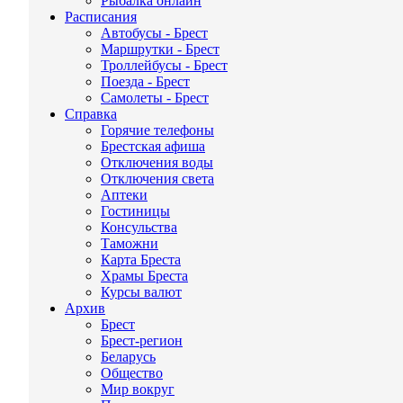
Рыбалка онлайн
Расписания
Автобусы - Брест
Маршрутки - Брест
Троллейбусы - Брест
Поезда - Брест
Самолеты - Брест
Справка
Горячие телефоны
Брестская афиша
Отключения воды
Отключения света
Аптеки
Гостиницы
Консульства
Таможни
Карта Бреста
Храмы Бреста
Курсы валют
Архив
Брест
Брест-регион
Беларусь
Общество
Мир вокруг