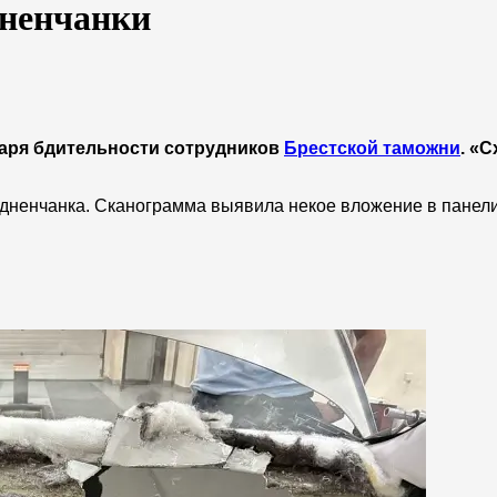
дненчанки
даря бдительности сотрудников
Брестской таможни
. «С
дненчанка. Сканограмма выявила некое вложение в панел