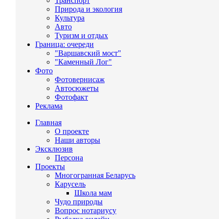
Транспорт
Природа и экология
Культура
Авто
Туризм и отдых
Граница: очереди
"Варшавский мост"
"Каменный Лог"
Фото
Фотовернисаж
Автосюжеты
Фотофакт
Реклама
Главная
О проекте
Наши авторы
Эксклюзив
Персона
Проекты
Многогранная Беларусь
Карусель
Школа мам
Чудо природы
Вопрос нотариусу