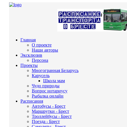
Главная
О проекте
Наши авторы
Эксклюзив
Персона
Проекты
Многогранная Беларусь
Карусель
Школа мам
Чудо природы
Вопрос нотариусу
Рыбалка онлайн
Расписания
Автобусы - Брест
Маршрутки - Брест
Троллейбусы - Брест
Поезда - Брест
Самолеты - Брест