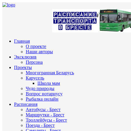
Главная
О проекте
Наши авторы
Эксклюзив
Персона
Проекты
Многогранная Беларусь
Карусель
Школа мам
Чудо природы
Вопрос нотариусу
Рыбалка онлайн
Расписания
Автобусы - Брест
Маршрутки - Брест
Троллейбусы - Брест
Поезда - Брест
Самолеты - Брест