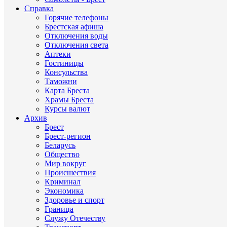
Справка
Горячие телефоны
Брестская афиша
Отключения воды
Отключения света
Аптеки
Гостиницы
Консульства
Таможни
Карта Бреста
Храмы Бреста
Курсы валют
Архив
Брест
Брест-регион
Беларусь
Общество
Мир вокруг
Происшествия
Криминал
Экономика
Здоровье и спорт
Граница
Служу Отечеству