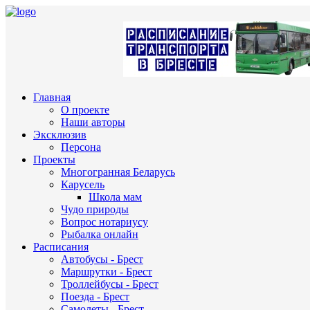
Главная
О проекте
Наши авторы
Эксклюзив
Персона
Проекты
Многогранная Беларусь
Карусель
Школа мам
Чудо природы
Вопрос нотариусу
Рыбалка онлайн
Расписания
Автобусы - Брест
Маршрутки - Брест
Троллейбусы - Брест
Поезда - Брест
Самолеты - Брест