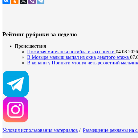
Рейтинг рубрики за неделю
Происшествия
Пожилая минчанка погибла из-за спички
04.08.2026
В Мозыре малыш выпал из окна девятого этажа
07.
В копани у Припяти утонул четырехлетний мальчи
Условия использования материалов
/
Размещение рекламы на с