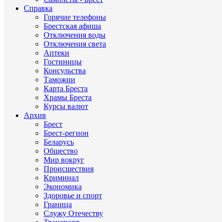
Справка
Горячие телефоны
Брестская афиша
Отключения воды
Отключения света
Аптеки
Гостиницы
Консульства
Таможни
Карта Бреста
Храмы Бреста
Курсы валют
Архив
Брест
Брест-регион
Беларусь
Общество
Мир вокруг
Происшествия
Криминал
Экономика
Здоровье и спорт
Граница
Служу Отечеству