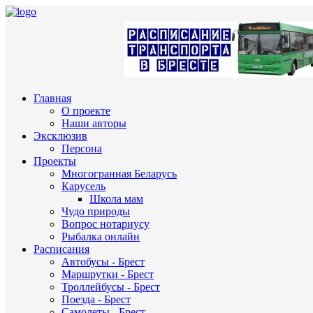
Главная
О проекте
Наши авторы
Эксклюзив
Персона
Проекты
Многогранная Беларусь
Карусель
Школа мам
Чудо природы
Вопрос нотариусу
Рыбалка онлайн
Расписания
Автобусы - Брест
Маршрутки - Брест
Троллейбусы - Брест
Поезда - Брест
Самолеты - Брест