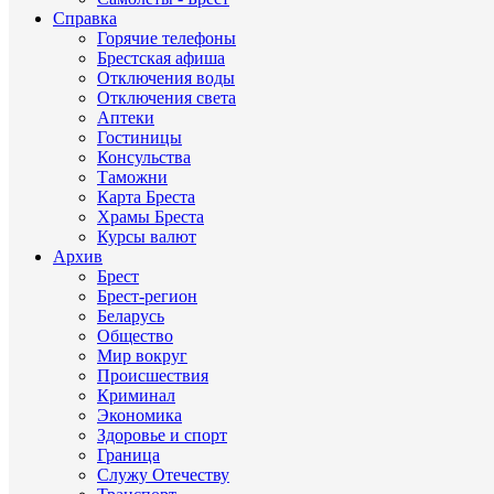
Справка
Горячие телефоны
Брестская афиша
Отключения воды
Отключения света
Аптеки
Гостиницы
Консульства
Таможни
Карта Бреста
Храмы Бреста
Курсы валют
Архив
Брест
Брест-регион
Беларусь
Общество
Мир вокруг
Происшествия
Криминал
Экономика
Здоровье и спорт
Граница
Служу Отечеству