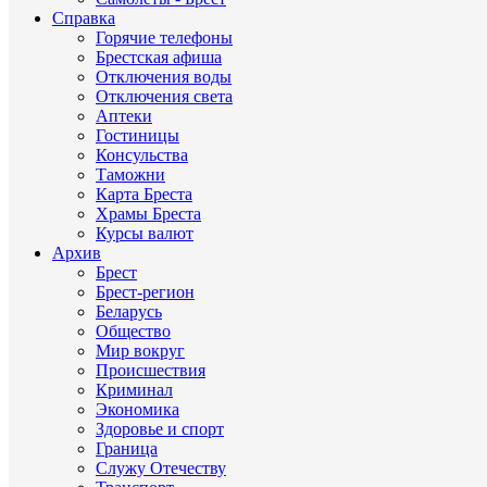
Справка
Горячие телефоны
Брестская афиша
Отключения воды
Отключения света
Аптеки
Гостиницы
Консульства
Таможни
Карта Бреста
Храмы Бреста
Курсы валют
Архив
Брест
Брест-регион
Беларусь
Общество
Мир вокруг
Происшествия
Криминал
Экономика
Здоровье и спорт
Граница
Служу Отечеству