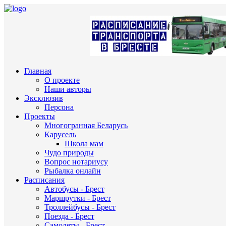
Главная
О проекте
Наши авторы
Эксклюзив
Персона
Проекты
Многогранная Беларусь
Карусель
Школа мам
Чудо природы
Вопрос нотариусу
Рыбалка онлайн
Расписания
Автобусы - Брест
Маршрутки - Брест
Троллейбусы - Брест
Поезда - Брест
Самолеты - Брест