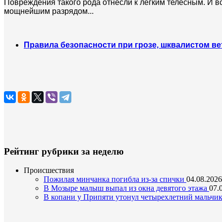
Повреждения такого рода отнесли к легким телесным. И в
мощнейшим разрядом...
Правила безопасности при грозе, шквалистом вет
Рейтинг рубрики за неделю
Происшествия
Пожилая минчанка погибла из-за спички
04.08.2026
В Мозыре малыш выпал из окна девятого этажа
07.
В копани у Припяти утонул четырехлетний мальчи