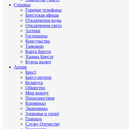
Справка
Горячие телефоны
Брестская афиша
Отключения воды
Отключения света
Аптеки
Гостиницы
Консульства
Таможни
Карта Бреста
Храмы Бреста
Курсы валют
Архив
Брест
Брест-регион
Беларусь
Общество
Мир вокруг
Происшествия
Криминал
Экономика
Здоровье и спорт
Граница
Служу Отечеству