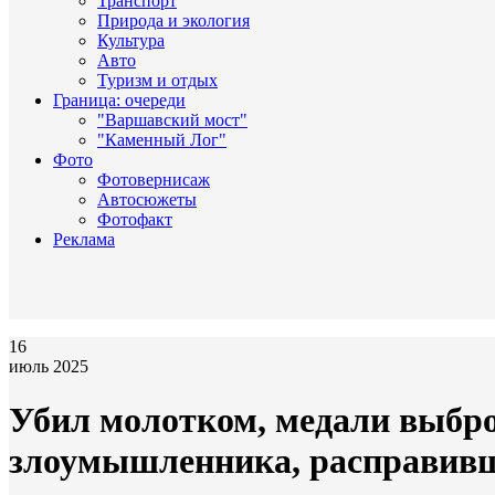
Транспорт
Природа и экология
Культура
Авто
Туризм и отдых
Граница: очереди
"Варшавский мост"
"Каменный Лог"
Фото
Фотовернисаж
Автосюжеты
Фотофакт
Реклама
16
июль 2025
Убил молотком, медали выбро
злоумышленника, расправивш