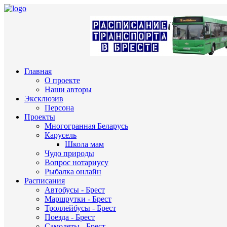
Главная
О проекте
Наши авторы
Эксклюзив
Персона
Проекты
Многогранная Беларусь
Карусель
Школа мам
Чудо природы
Вопрос нотариусу
Рыбалка онлайн
Расписания
Автобусы - Брест
Маршрутки - Брест
Троллейбусы - Брест
Поезда - Брест
Самолеты - Брест