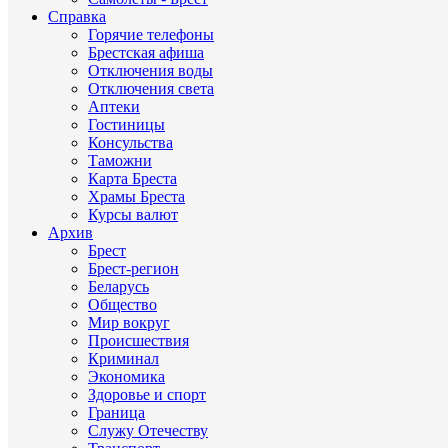
Справка
Горячие телефоны
Брестская афиша
Отключения воды
Отключения света
Аптеки
Гостиницы
Консульства
Таможни
Карта Бреста
Храмы Бреста
Курсы валют
Архив
Брест
Брест-регион
Беларусь
Общество
Мир вокруг
Происшествия
Криминал
Экономика
Здоровье и спорт
Граница
Служу Отечеству