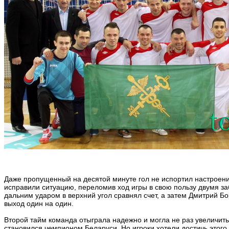
Даже пропущенный на десятой минуте гол не испортил настроен
исправили ситуацию, переломив ход игры в свою пользу двумя з
дальним ударом в верхний угол сравнял счет, а затем Дмитрий 
выход один на один.
Второй тайм команда отыграла надежно и могла не раз увеличить
становился чемпионом Беларуси. Но игроки хотели достичь этого