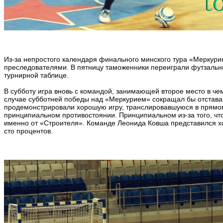
Из-за непростого календаря финального минского тура «Меркури
преследователями. В пятницу таможенники переиграли футзальный
турнирной таблице.
В субботу игра вновь с командой, занимающей второе место в че
случае субботней победы над «Меркурием» сокращал бы отставани
продемонстрировали хорошую игру, транслировавшуюся в прямом
принципиальном противостоянии. Принципиальном из-за того, ч
именно от «Строителя». Команде Леонида Ковша представился хор
сто процентов.