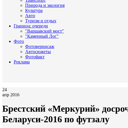
Транспорт
Природа и экология
Культура
Авто
Туризм и отдых
Граница: очереди
"Варшавский мост"
"Каменный Лог"
Фото
Фотовернисаж
Автосюжеты
Фотофакт
Реклама
24
апр 2016
Брестский «Меркурий» досро
Беларуси-2016 по футзалу