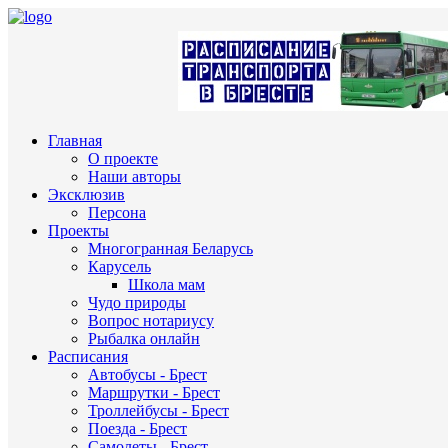
Главная
О проекте
Наши авторы
Эксклюзив
Персона
Проекты
Многогранная Беларусь
Карусель
Школа мам
Чудо природы
Вопрос нотариусу
Рыбалка онлайн
Расписания
Автобусы - Брест
Маршрутки - Брест
Троллейбусы - Брест
Поезда - Брест
Самолеты - Брест