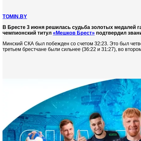
TOMIN.BY
В Бресте 3 июня решилась судьба золотых медалей г
чемпионский титул
«Мешков Брест»
подтвердил зван
Минский СКА был побежден со счетом 32:23. Это был четв
третьем брестчане были сильнее (36:22 и 31:27), во втором