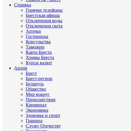
Справка
Горячие телефоны
Брестская афиша
Отключения воды
Отключения света
Аптеки
Гостиницы
Консульства
Таможни
Карта Бреста
Храмы Бреста
Курсы валют
Архив
Брест
Брест-регион
Беларусь
Общество
Мир вокруг
Происшествия
Криминал
Экономика
Здоровье и спорт
Граница
Служу Отечеству