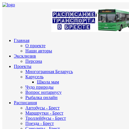
Главная
О проекте
Наши авторы
Эксклюзив
Персона
Проекты
Многогранная Беларусь
Карусель
Школа мам
Чудо природы
Вопрос нотариусу
Рыбалка онлайн
Расписания
Автобусы - Брест
Маршрутки - Брест
Троллейбусы - Брест
Поезда - Брест
Самолеты - Брест