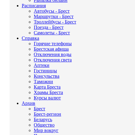
Рыбалка онлайн
Расписания
Автобусы - Брест
Маршрутки - Брест
Троллейбусы - Брест
Поезда - Брест
Самолеты - Брест
Справка
Горячие телефоны
Брестская афиша
Отключения воды
Отключения света
Аптеки
Гостиницы
Консульства
Таможни
Карта Бреста
Храмы Бреста
Курсы валют
Архив
Брест
Брест-регион
Беларусь
Общество
Мир вокруг