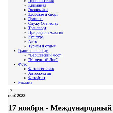
Происшествия
Криминал
Экономика
Здоровье и спорт
Граница
Служу Отечеству
Транспорт
Природа и экология
Культура
Авто
Туризм и отдых
Граница: очереди
"Варшавский мост"
"Каменный Лог"
Фото
Фотовернисаж
Автосюжеты
Фотофакт
Реклама
17
нояб 2022
17 ноября ‑ Международный