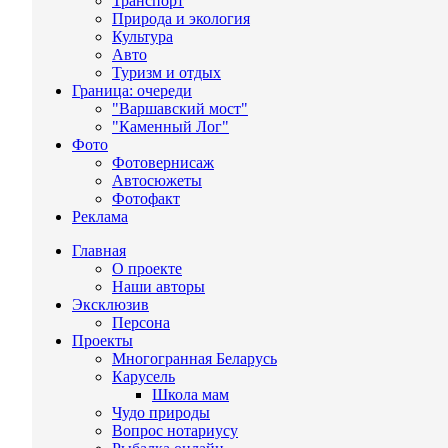
Транспорт
Природа и экология
Культура
Авто
Туризм и отдых
Граница: очереди
"Варшавский мост"
"Каменный Лог"
Фото
Фотовернисаж
Автосюжеты
Фотофакт
Реклама
Главная
О проекте
Наши авторы
Эксклюзив
Персона
Проекты
Многогранная Беларусь
Карусель
Школа мам
Чудо природы
Вопрос нотариусу