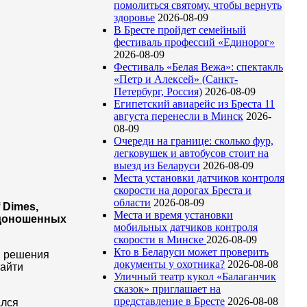
помолиться святому, чтобы вернуть
здоровье
2026-08-09
В Бресте пройдет семейный
фестиваль профессий «Единорог»
2026-08-09
Фестиваль «Белая Вежа»: спектакль
«Петр и Алексей» (Санкт-
Петербург, Россия)
2026-08-09
Египетский авиарейс из Бреста 11
августа перенесли в Минск
2026-
08-09
Очереди на границе: сколько фур,
легковушек и автобусов стоит на
выезд из Беларуси
2026-08-09
Места установки датчиков контроля
скорости на дорогах Бреста и
области
2026-08-09
 Dimes,
Места и время установки
едоношенных
мобильных датчиков контроля
скорости в Минске
2026-08-09
Кто в Беларуси может проверить
и решения
документы у охотника?
2026-08-08
найти
Уличный театр кукол «Балаганчик
сказок» приглашает на
представление в Бресте
2026-08-08
ался