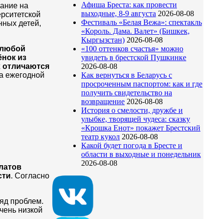
Афиша Бреста: как провести
ание на
выходные, 8-9 августа
2026-08-08
рситетской
Фестиваль «Белая Вежа»: спектакль
нных детей,
«Король. Дама. Валет» (Бишкек,
Кыргызстан)
2026-08-08
о любой
«100 оттенков счастья» можно
ёнок из
увидеть в брестской Пушкинке
х отличаются
2026-08-08
а ежегодной
Как вернуться в Беларусь с
просроченным паспортом: как и где
получить свидетельство на
возвращение
2026-08-08
История о смелости, дружбе и
улыбке, творящей чудеса: сказку
«Крошка Енот» покажет Брестский
театр кукол
2026-08-08
Какой будет погода в Бресте и
области в выходные и понедельник
2026-08-08
латов
сти
. Согласно
яд проблем.
чень низкой