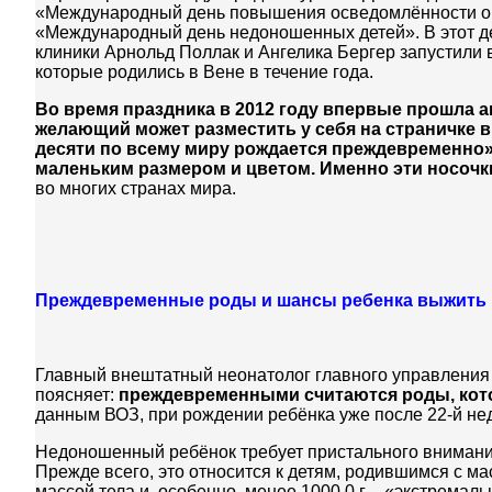
«Международный день повышения осведомлённости о н
«Международный день недоношенных детей». В этот д
клиники Арнольд Поллак и Ангелика Бергер запустили
которые родились в Вене в течение года.
Во время праздника в 2012 году впервые прошла ак
желающий может разместить у себя на страничке в 
десяти по всему миру рождается преждевременно»
маленьким размером и цветом. Именно эти носочк
во многих странах мира.
Преждевременные роды и шансы ребенка выжить
Главный внештатный неонатолог главного управления
поясняет:
преждевременными считаются роды, кото
данным ВОЗ, при рождении ребёнка уже после 22-й не
Недоношенный ребёнок требует пристального внимания,
Прежде всего, это относится к детям, родившимся с ма
массой тела и, особенно, менее 1000,0 г – «экстремал