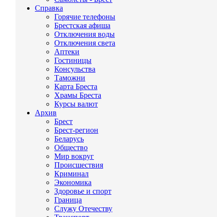
Справка
Горячие телефоны
Брестская афиша
Отключения воды
Отключения света
Аптеки
Гостиницы
Консульства
Таможни
Карта Бреста
Храмы Бреста
Курсы валют
Архив
Брест
Брест-регион
Беларусь
Общество
Мир вокруг
Происшествия
Криминал
Экономика
Здоровье и спорт
Граница
Служу Отечеству