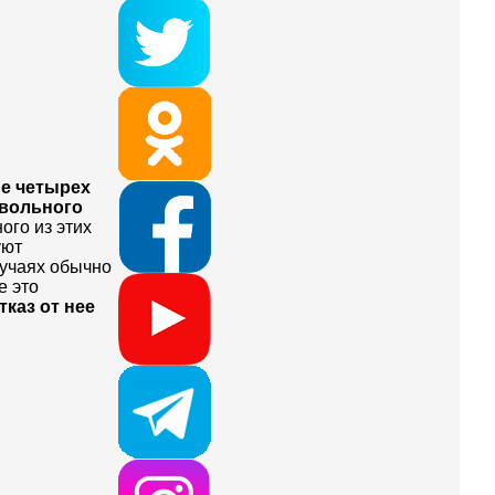
е четырех
звольного
ного из этих
уют
лучаях обычно
е это
каз от нее