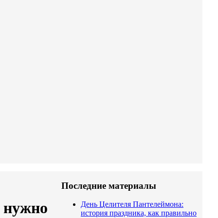
Последние материалы
о нужно
День Целителя Пантелеймона:
история праздника, как правильно