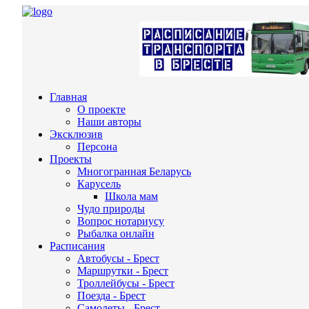
Главная
О проекте
Наши авторы
Эксклюзив
Персона
Проекты
Многогранная Беларусь
Карусель
Школа мам
Чудо природы
Вопрос нотариусу
Рыбалка онлайн
Расписания
Автобусы - Брест
Маршрутки - Брест
Троллейбусы - Брест
Поезда - Брест
Самолеты - Брест