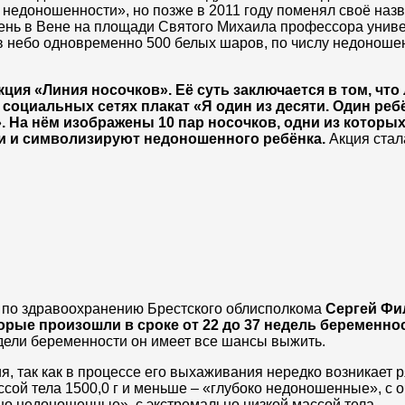
едоношенности», но позже в 2011 году поменял своё назв
ень в Вене на площади Святого Михаила профессора униве
 в небо одновременно 500 белых шаров, по числу недоноше
ция «Линия носочков». Её суть заключается в том, чт
социальных сетях плакат «Я один из десяти. Один реб
. На нём изображены 10 пар носочков, одни из которы
и и символизируют недоношенного ребёнка.
Акция стал
 по здравоохранению Брестского облисполкома
Сергей Фи
рые произошли в сроке от 22 до 37 недель беременно
дели беременности он имеет все шансы выжить.
 так как в процессе его выхаживания нередко возникает р
ссой тела 1500,0 г и меньше – «глубоко недоношенные», с о
ьно недоношенные», с экстремально низкой массой тела.