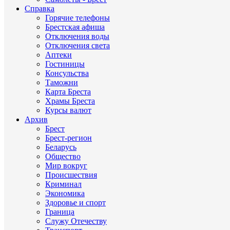
Справка
Горячие телефоны
Брестская афиша
Отключения воды
Отключения света
Аптеки
Гостиницы
Консульства
Таможни
Карта Бреста
Храмы Бреста
Курсы валют
Архив
Брест
Брест-регион
Беларусь
Общество
Мир вокруг
Происшествия
Криминал
Экономика
Здоровье и спорт
Граница
Служу Отечеству