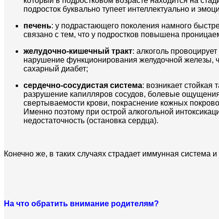
который в подростковом возрасте находится на стад
подросток буквально тупеет интеллектуально и эмоц
печень
: у подрастающего поколения намного быстре
связано с тем, что у подростков повышена проницаем
желудочно-кишечный тракт
: алкоголь провоцирует
нарушение функционирования желудочной железы, что
сахарный диабет;
сердечно-сосудистая система
: возникает стойкая
разрушение капилляров сосудов, болевые ощущения 
свертываемости крови, покраснение кожных покрово
Именно поэтому при острой алкогольной интоксикаци
недостаточность (остановка сердца).
Конечно же, в таких случаях страдает иммунная система и
На что обратить внимание родителям?