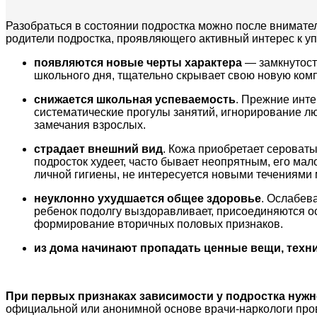
Разобраться в состоянии подростка можно после внимател
родители подростка, проявляющего активный интерес к у
появляются новые черты характера
— замкнутост
школьного дня, тщательно скрывает свою новую комп
снижается школьная успеваемость
. Прежние инте
систематические прогулы занятий, игнорирование л
замечания взрослых.
страдает внешний вид
. Кожа приобретает сероваты
подросток худеет, часто бывает неопрятным, его ма
личной гигиены, не интересуется новыми течениями
неуклонно ухудшается общее здоровье
. Ослабев
ребенок подолгу выздоравливает, присоединяются о
формирование вторичных половых признаков.
из дома начинают пропадать ценные вещи, техни
При первых признаках зависимости у подростка нуж
официальной или анонимной основе врачи-наркологи пров