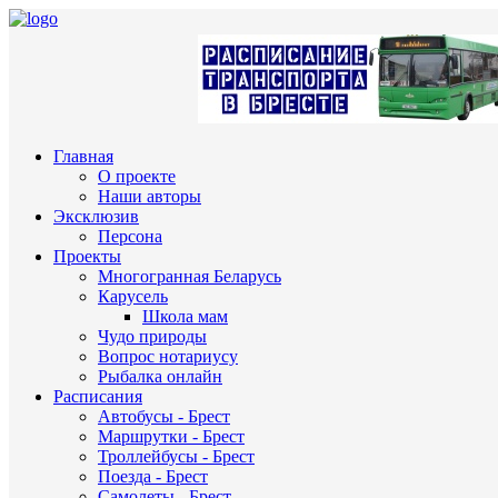
Главная
О проекте
Наши авторы
Эксклюзив
Персона
Проекты
Многогранная Беларусь
Карусель
Школа мам
Чудо природы
Вопрос нотариусу
Рыбалка онлайн
Расписания
Автобусы - Брест
Маршрутки - Брест
Троллейбусы - Брест
Поезда - Брест
Самолеты - Брест