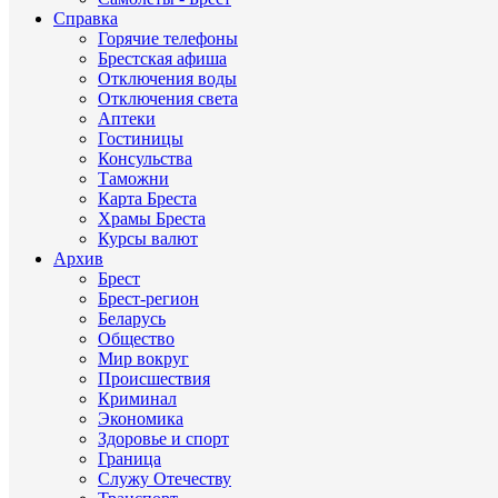
Справка
Горячие телефоны
Брестская афиша
Отключения воды
Отключения света
Аптеки
Гостиницы
Консульства
Таможни
Карта Бреста
Храмы Бреста
Курсы валют
Архив
Брест
Брест-регион
Беларусь
Общество
Мир вокруг
Происшествия
Криминал
Экономика
Здоровье и спорт
Граница
Служу Отечеству