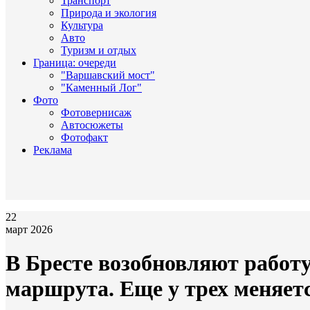
Транспорт
Природа и экология
Культура
Авто
Туризм и отдых
Граница: очереди
"Варшавский мост"
"Каменный Лог"
Фото
Фотовернисаж
Автосюжеты
Фотофакт
Реклама
22
март 2026
В Бресте возобновляют работ
маршрута. Еще у трех меняет