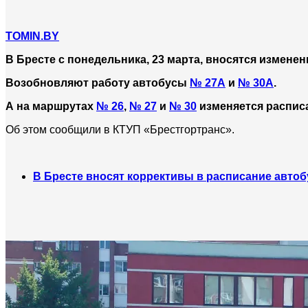
TOMIN.BY
В Бресте с понедельника, 23 марта, вносятся измене
Возобновляют работу автобусы
№ 27А
и
№ 30А
.
А на маршрутах
№ 26
,
№ 27
и
№ 30
изменяется распис
Об этом сообщили в КТУП «Брестгортранс».
В Бресте вносят коррективы в расписание автоб