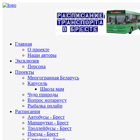
Главная
О проекте
Наши авторы
Эксклюзив
Персона
Проекты
Многогранная Беларусь
Карусель
Школа мам
Чудо природы
Вопрос нотариусу
Рыбалка онлайн
Расписания
Автобусы - Брест
Маршрутки - Брест
Троллейбусы - Брест
Поезда - Брест
Самолеты - Брест