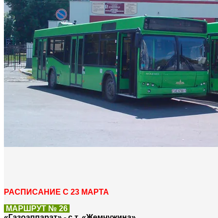
РАСПИСАНИЕ С 23 МАРТА
МАРШРУТ № 26
«Газоаппарат» - с.т. «Жемчужина»