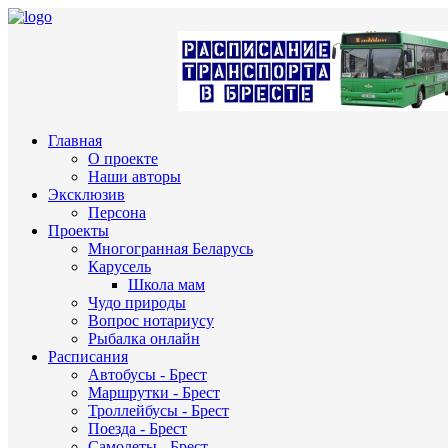
Главная
О проекте
Наши авторы
Эксклюзив
Персона
Проекты
Многогранная Беларусь
Карусель
Школа мам
Чудо природы
Вопрос нотариусу
Рыбалка онлайн
Расписания
Автобусы - Брест
Маршрутки - Брест
Троллейбусы - Брест
Поезда - Брест
Самолеты - Брест