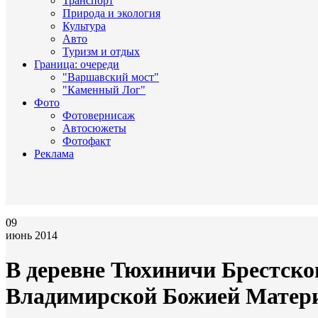
Транспорт
Природа и экология
Культура
Авто
Туризм и отдых
Граница: очереди
"Варшавский мост"
"Каменный Лог"
Фото
Фотовернисаж
Автосюжеты
Фотофакт
Реклама
09
июнь 2014
В деревне Тюхиничи Брестско
Владимирской Божией Матер