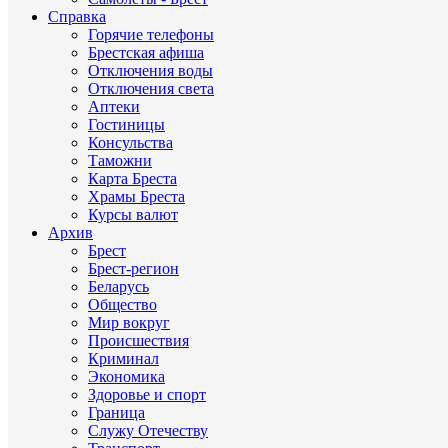
Справка
Горячие телефоны
Брестская афиша
Отключения воды
Отключения света
Аптеки
Гостиницы
Консульства
Таможни
Карта Бреста
Храмы Бреста
Курсы валют
Архив
Брест
Брест-регион
Беларусь
Общество
Мир вокруг
Происшествия
Криминал
Экономика
Здоровье и спорт
Граница
Служу Отечеству