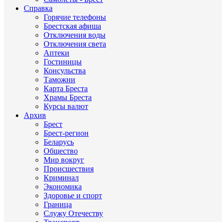
Справка
Горячие телефоны
Брестская афиша
Отключения воды
Отключения света
Аптеки
Гостиницы
Консульства
Таможни
Карта Бреста
Храмы Бреста
Курсы валют
Архив
Брест
Брест-регион
Беларусь
Общество
Мир вокруг
Происшествия
Криминал
Экономика
Здоровье и спорт
Граница
Служу Отечеству