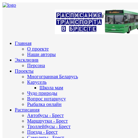
Главная
О проекте
Наши авторы
Эксклюзив
Персона
Проекты
Многогранная Беларусь
Карусель
Школа мам
Чудо природы
Вопрос нотариусу
Рыбалка онлайн
Расписания
Автобусы - Брест
Маршрутки - Брест
Троллейбусы - Брест
Поезда - Брест
Самолеты - Брест