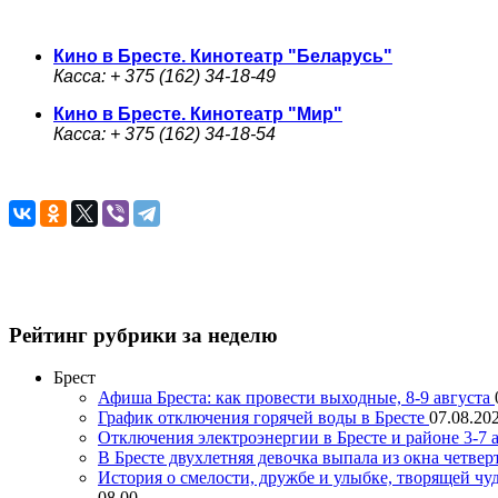
Кино в Бресте. Кинотеатр "Беларусь"
Касса: + 375 (162) 34-18-49
Кино в Бресте. Кинотеатр "Мир"
Касса: + 375 (162) 34-18-54
Рейтинг рубрики за неделю
Брест
Афиша Бреста: как провести выходные, 8-9 августа
График отключения горячей воды в Бресте
07.08.202
Отключения электроэнергии в Бресте и районе 3-7 а
В Бресте двухлетняя девочка выпала из окна четвер
История о смелости, дружбе и улыбке, творящей чу
08.00