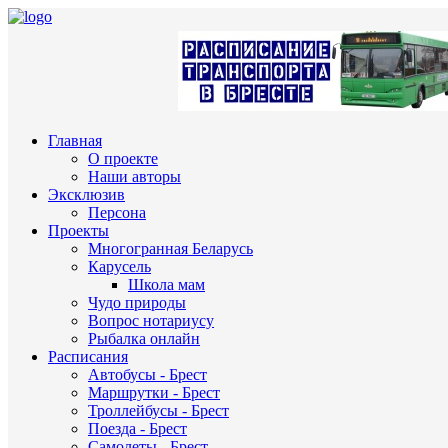
Главная
О проекте
Наши авторы
Эксклюзив
Персона
Проекты
Многогранная Беларусь
Карусель
Школа мам
Чудо природы
Вопрос нотариусу
Рыбалка онлайн
Расписания
Автобусы - Брест
Маршрутки - Брест
Троллейбусы - Брест
Поезда - Брест
Самолеты - Брест