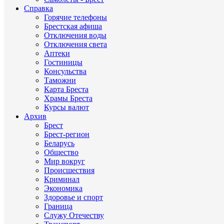
Справка
Горячие телефоны
Брестская афиша
Отключения воды
Отключения света
Аптеки
Гостиницы
Консульства
Таможни
Карта Бреста
Храмы Бреста
Курсы валют
Архив
Брест
Брест-регион
Беларусь
Общество
Мир вокруг
Происшествия
Криминал
Экономика
Здоровье и спорт
Граница
Служу Отечеству