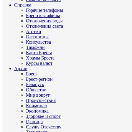
Справка
Горячие телефоны
Брестская афиша
Отключения воды
Отключения света
Аптеки
Гостиницы
Консульства
Таможни
Карта Бреста
Храмы Бреста
Курсы валют
Архив
Брест
Брест-регион
Беларусь
Общество
Мир вокруг
Происшествия
Криминал
Экономика
Здоровье и спорт
Граница
Служу Отечеству