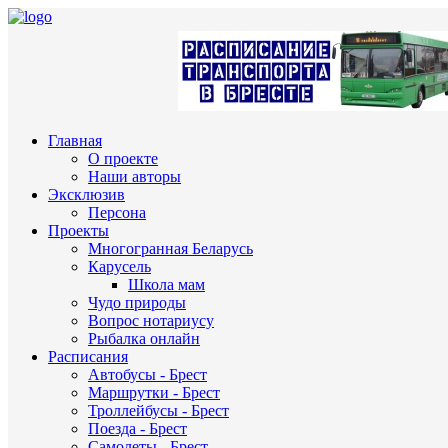
Главная
О проекте
Наши авторы
Эксклюзив
Персона
Проекты
Многогранная Беларусь
Карусель
Школа мам
Чудо природы
Вопрос нотариусу
Рыбалка онлайн
Расписания
Автобусы - Брест
Маршрутки - Брест
Троллейбусы - Брест
Поезда - Брест
Самолеты - Брест