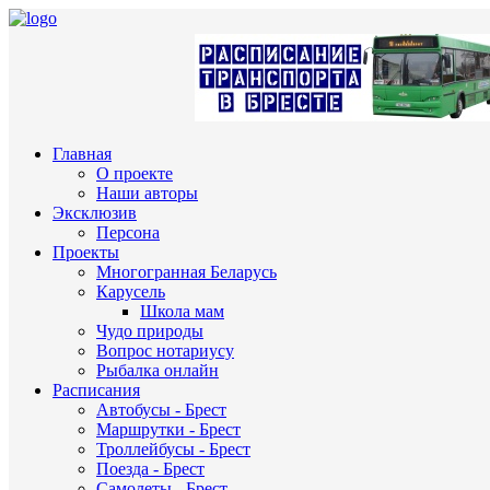
Главная
О проекте
Наши авторы
Эксклюзив
Персона
Проекты
Многогранная Беларусь
Карусель
Школа мам
Чудо природы
Вопрос нотариусу
Рыбалка онлайн
Расписания
Автобусы - Брест
Маршрутки - Брест
Троллейбусы - Брест
Поезда - Брест
Самолеты - Брест