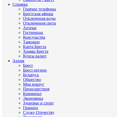
Справка
Горячие телефоны
Брестская афиша
Отключения воды
Отключения света
Аптеки
Гостиницы
Консульства
Таможни
Карта Бреста
Храмы Бреста
Курсы валют
Архив
Брест
Брест-регион
Беларусь
Общество
Мир вокруг
Происшествия
Криминал
Экономика
Здоровье и спорт
Граница
Служу Отечеству