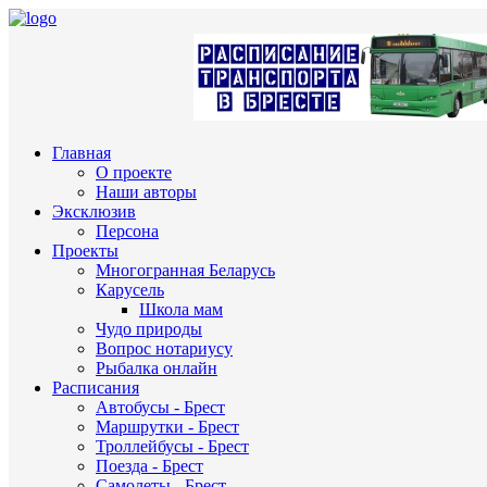
Главная
О проекте
Наши авторы
Эксклюзив
Персона
Проекты
Многогранная Беларусь
Карусель
Школа мам
Чудо природы
Вопрос нотариусу
Рыбалка онлайн
Расписания
Автобусы - Брест
Маршрутки - Брест
Троллейбусы - Брест
Поезда - Брест
Самолеты - Брест