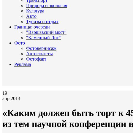
Транспорт
Природа и экология
Культура
Авто
Туризм и отдых
Граница: очереди
"Варшавский мост"
"Каменный Лог"
Фото
Фотовернисаж
Автосюжеты
Фотофакт
Реклама
19
апр 2013
«Каким должен быть торт к 4
из тем научной конференции в