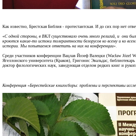
Как известно, Брестская Библия - протестантская. И до сих пор нет о
«
С одной стороны, в ВКЛ существовало очень много религий, и они был
кроются какие-то истоки толерантности белорусов ко всему и ко всем. 
истории. Мы попытаемся ответить на них на конференции»
.
Среди участников конференции Вацлав Йозеф Валецки (Wacław Józef W
Ягеллонского университета (Краков), Григонис Эвальдас, библиотекарь
доктор филологических наук, заведующая отделом редких книг и руко
Конференция «Берестейские книгосборы: проблемы и перспективы иссл