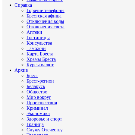
Справка
Горячие телефоны
Брестская афиша
Отключения воды
Отключения света
Аптеки
Гостиницы
Консульства
Таможни
Карта Бреста
Храмы Бреста
Курсы валют
Архив
Брест
Брест-регион
Беларусь
Общество
Мир вокруг
Происшествия
Криминал
Экономика
Здоровье и спорт
Граница
Служу Отечеству