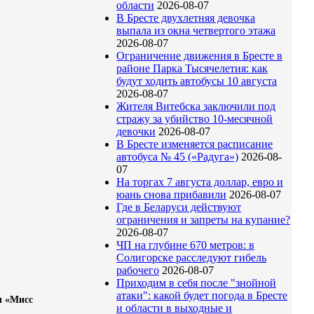
области
2026-08-07
В Бресте двухлетняя девочка
выпала из окна четвертого этажа
2026-08-07
Ограничение движения в Бресте в
районе Парка Тысячелетия: как
будут ходить автобусы 10 августа
2026-08-07
Жителя Витебска заключили под
стражу за убийство 10-месячной
девочки
2026-08-07
В Бресте изменяется расписание
автобуса № 45 («Радуга»)
2026-08-
07
На торгах 7 августа доллар, евро и
юань снова прибавили
2026-08-07
Где в Беларуси действуют
ограничения и запреты на купание?
2026-08-07
ЧП на глубине 670 метров: в
Солигорске расследуют гибель
рабочего
2026-08-07
Приходим в себя после "знойной
атаки": какой будет погода в Бресте
ы «Мисс
и области в выходные и