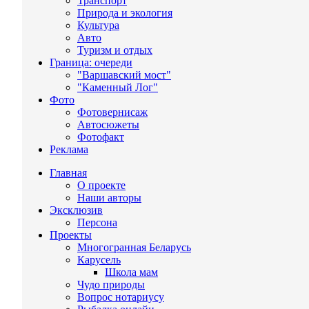
Транспорт
Природа и экология
Культура
Авто
Туризм и отдых
Граница: очереди
"Варшавский мост"
"Каменный Лог"
Фото
Фотовернисаж
Автосюжеты
Фотофакт
Реклама
Главная
О проекте
Наши авторы
Эксклюзив
Персона
Проекты
Многогранная Беларусь
Карусель
Школа мам
Чудо природы
Вопрос нотариусу