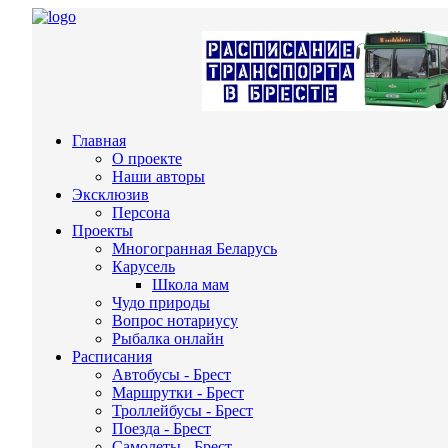
Главная
О проекте
Наши авторы
Эксклюзив
Персона
Проекты
Многогранная Беларусь
Карусель
Школа мам
Чудо природы
Вопрос нотариусу
Рыбалка онлайн
Расписания
Автобусы - Брест
Маршрутки - Брест
Троллейбусы - Брест
Поезда - Брест
Самолеты - Брест