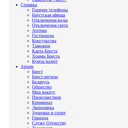
Справка
Горячие телефоны
Брестская афиша
Отключения воды
Отключения света
Аптеки
Гостиницы
Консульства
Таможни
Карта Бреста
Храмы Бреста
Курсы валют
Архив
Брест
Брест-регион
Беларусь
Общество
Мир вокруг
Происшествия
Криминал
Экономика
Здоровье и спорт
Граница
Служу Отечеству