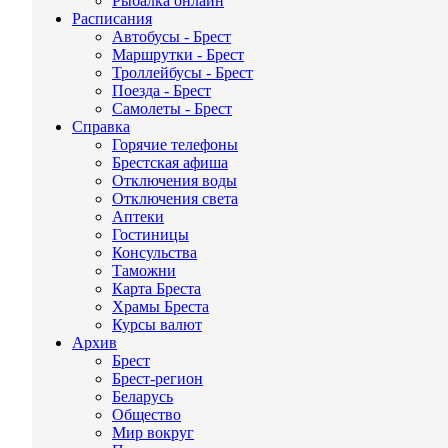
Рыбалка онлайн
Расписания
Автобусы - Брест
Маршрутки - Брест
Троллейбусы - Брест
Поезда - Брест
Самолеты - Брест
Справка
Горячие телефоны
Брестская афиша
Отключения воды
Отключения света
Аптеки
Гостиницы
Консульства
Таможни
Карта Бреста
Храмы Бреста
Курсы валют
Архив
Брест
Брест-регион
Беларусь
Общество
Мир вокруг