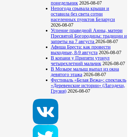
понедельник
2026-08-07
Непогода срывала крыши и
оставила без света сотни
населенных пунктов Беларуси
2026-08-07
Успение праведной Анны, матери
Пресвятой Богородицы: традиции и
запреты на 7 августа
2026-08-07
Афиша Бреста: как провести
выходные, 8-9 августа
2026-08-07
В копани у Припяти утонул
четырехлетний мальчик
2026-08-07
В Мозыре малыш выпал из окна
девятого этажа
2026-08-07
Фестиваль «Белая Вежа»: спектакль
«Деревенские истории» (Лагодехи,
Грузия)
2026-08-07