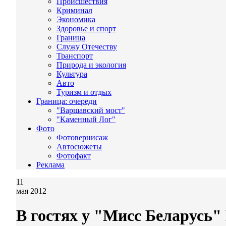
Происшествия
Криминал
Экономика
Здоровье и спорт
Граница
Служу Отечеству
Транспорт
Природа и экология
Культура
Авто
Туризм и отдых
Граница: очереди
"Варшавский мост"
"Каменный Лог"
Фото
Фотовернисаж
Автосюжеты
Фотофакт
Реклама
11
мая 2012
В гостях у "Мисс Беларусь