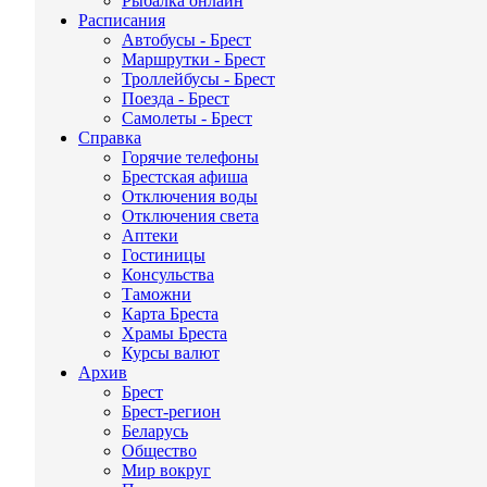
Рыбалка онлайн
Расписания
Автобусы - Брест
Маршрутки - Брест
Троллейбусы - Брест
Поезда - Брест
Самолеты - Брест
Справка
Горячие телефоны
Брестская афиша
Отключения воды
Отключения света
Аптеки
Гостиницы
Консульства
Таможни
Карта Бреста
Храмы Бреста
Курсы валют
Архив
Брест
Брест-регион
Беларусь
Общество
Мир вокруг