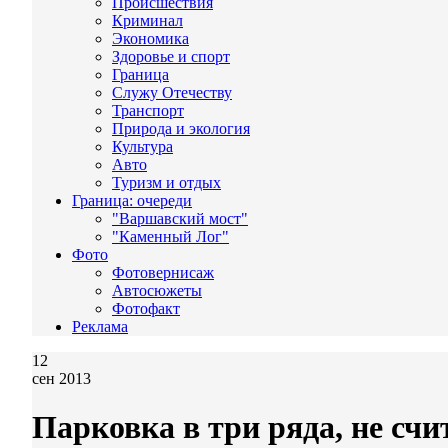
Происшествия
Криминал
Экономика
Здоровье и спорт
Граница
Служу Отечеству
Транспорт
Природа и экология
Культура
Авто
Туризм и отдых
Граница: очереди
"Варшавский мост"
"Каменный Лог"
Фото
Фотовернисаж
Автосюжеты
Фотофакт
Реклама
12
сен 2013
Парковка в три ряда, не счи