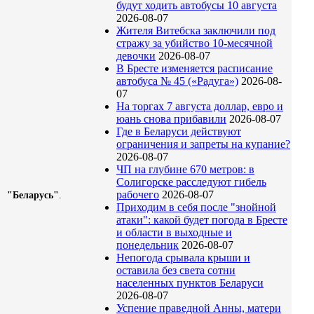
будут ходить автобусы 10 августа
2026-08-07
Жителя Витебска заключили под
стражу за убийство 10-месячной
девочки
2026-08-07
В Бресте изменяется расписание
автобуса № 45 («Радуга»)
2026-08-
07
На торгах 7 августа доллар, евро и
юань снова прибавили
2026-08-07
Где в Беларуси действуют
ограничения и запреты на купание?
2026-08-07
ЧП на глубине 670 метров: в
Солигорске расследуют гибель
рабочего
2026-08-07
ра "Беларусь"
.
Приходим в себя после "знойной
атаки": какой будет погода в Бресте
и области в выходные и
понедельник
2026-08-07
Непогода срывала крыши и
оставила без света сотни
населенных пунктов Беларуси
2026-08-07
Успение праведной Анны, матери