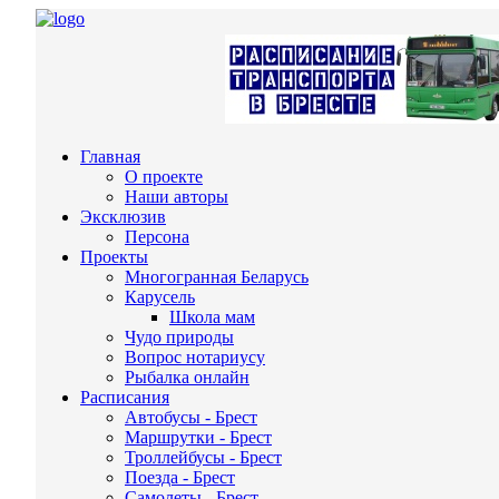
Главная
О проекте
Наши авторы
Эксклюзив
Персона
Проекты
Многогранная Беларусь
Карусель
Школа мам
Чудо природы
Вопрос нотариусу
Рыбалка онлайн
Расписания
Автобусы - Брест
Маршрутки - Брест
Троллейбусы - Брест
Поезда - Брест
Самолеты - Брест