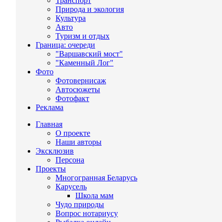
Транспорт
Природа и экология
Культура
Авто
Туризм и отдых
Граница: очереди
"Варшавский мост"
"Каменный Лог"
Фото
Фотовернисаж
Автосюжеты
Фотофакт
Реклама
Главная
О проекте
Наши авторы
Эксклюзив
Персона
Проекты
Многогранная Беларусь
Карусель
Школа мам
Чудо природы
Вопрос нотариусу