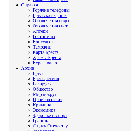
Справка
Горячие телефоны
Брестская афиша
Отключения воды
Отключения света
Аптеки
Гостиницы
Консульства
Таможни
Карта Бреста
Храмы Бреста
Курсы валют
Архив
Брест
Брест-регион
Беларусь
Общество
Мир вокруг
Происшествия
Криминал
Экономика
Здоровье и спорт
Граница
Служу Отечеству