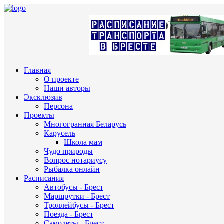
Главная
О проекте
Наши авторы
Эксклюзив
Персона
Проекты
Многогранная Беларусь
Карусель
Школа мам
Чудо природы
Вопрос нотариусу
Рыбалка онлайн
Расписания
Автобусы - Брест
Маршрутки - Брест
Троллейбусы - Брест
Поезда - Брест
Самолеты - Брест