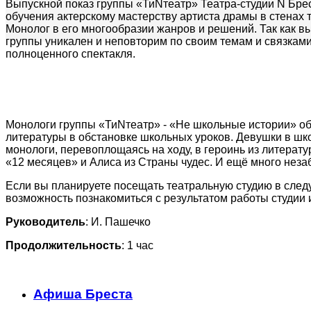
Выпускной показ группы «ТиNтеатр» Театра-студии N Брес
обучения актерскому мастерству артиста драмы в стенах 
Монолог в его многообразии жанров и решений. Так как в
группы уникален и неповторим по своим темам и связкам
полноценного спектакля.
Монологи группы «ТиNтеатр» - «Не школьные истории» о
литературы в обстановке школьных уроков. Девушки в шк
монологи, перевоплощаясь на ходу, в героинь из литерат
«12 месяцев» и Алиса из Страны чудес. И ещё много нез
Если вы планируете посещать театральную студию в следу
возможность познакомиться с результатом работы студии 
Руководитель
: И. Пашечко
Продолжительность
: 1 час
Афиша Бреста