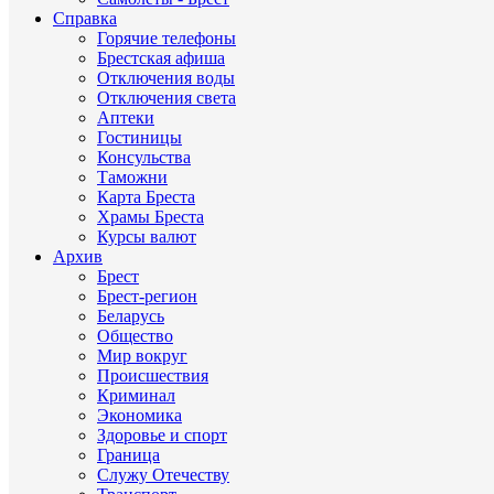
Справка
Горячие телефоны
Брестская афиша
Отключения воды
Отключения света
Аптеки
Гостиницы
Консульства
Таможни
Карта Бреста
Храмы Бреста
Курсы валют
Архив
Брест
Брест-регион
Беларусь
Общество
Мир вокруг
Происшествия
Криминал
Экономика
Здоровье и спорт
Граница
Служу Отечеству