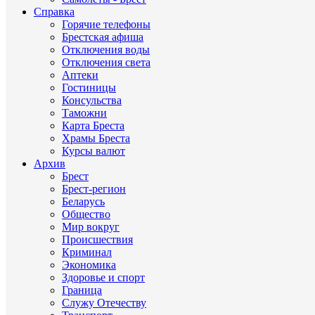
Справка
Горячие телефоны
Брестская афиша
Отключения воды
Отключения света
Аптеки
Гостиницы
Консульства
Таможни
Карта Бреста
Храмы Бреста
Курсы валют
Архив
Брест
Брест-регион
Беларусь
Общество
Мир вокруг
Происшествия
Криминал
Экономика
Здоровье и спорт
Граница
Служу Отечеству