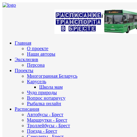
Главная
О проекте
Наши авторы
Эксклюзив
Персона
Проекты
Многогранная Беларусь
Карусель
Школа мам
Чудо природы
Вопрос нотариусу
Рыбалка онлайн
Расписания
Автобусы - Брест
Маршрутки - Брест
Троллейбусы - Брест
Поезда - Брест
Самолеты - Брест