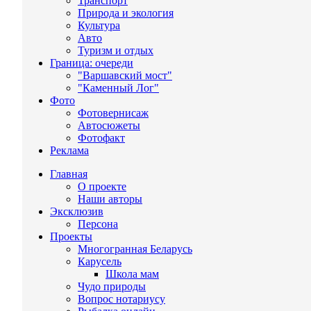
Транспорт
Природа и экология
Культура
Авто
Туризм и отдых
Граница: очереди
"Варшавский мост"
"Каменный Лог"
Фото
Фотовернисаж
Автосюжеты
Фотофакт
Реклама
Главная
О проекте
Наши авторы
Эксклюзив
Персона
Проекты
Многогранная Беларусь
Карусель
Школа мам
Чудо природы
Вопрос нотариусу