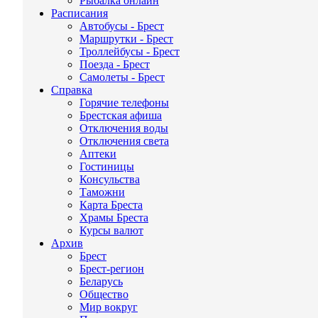
Рыбалка онлайн
Расписания
Автобусы - Брест
Маршрутки - Брест
Троллейбусы - Брест
Поезда - Брест
Самолеты - Брест
Справка
Горячие телефоны
Брестская афиша
Отключения воды
Отключения света
Аптеки
Гостиницы
Консульства
Таможни
Карта Бреста
Храмы Бреста
Курсы валют
Архив
Брест
Брест-регион
Беларусь
Общество
Мир вокруг