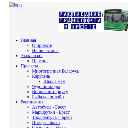
Главная
О проекте
Наши авторы
Эксклюзив
Персона
Проекты
Многогранная Беларусь
Карусель
Школа мам
Чудо природы
Вопрос нотариусу
Рыбалка онлайн
Расписания
Автобусы - Брест
Маршрутки - Брест
Троллейбусы - Брест
Поезда - Брест
Самолеты - Брест