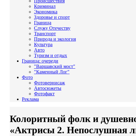
Происшествия
Криминал
Экономика
Здоровье и спорт
Граница
Служу Отечеству
Транспорт
Природа и экология
Культура
Авто
Туризм и отдых
Граница: очереди
"Варшавский мост"
"Каменный Лог"
Фото
Фотовернисаж
Автосюжеты
Фотофакт
Реклама
Колоритный фолк и душевно
«Актрисы 2. Непослушная 