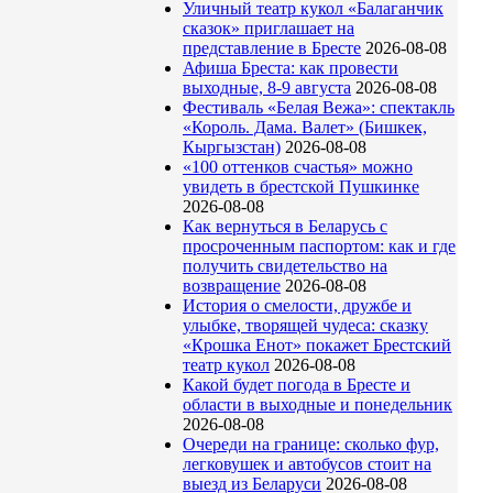
Уличный театр кукол «Балаганчик
сказок» приглашает на
представление в Бресте
2026-08-08
Афиша Бреста: как провести
выходные, 8-9 августа
2026-08-08
Фестиваль «Белая Вежа»: спектакль
«Король. Дама. Валет» (Бишкек,
Кыргызстан)
2026-08-08
«100 оттенков счастья» можно
увидеть в брестской Пушкинке
2026-08-08
Как вернуться в Беларусь с
просроченным паспортом: как и где
получить свидетельство на
возвращение
2026-08-08
История о смелости, дружбе и
улыбке, творящей чудеса: сказку
«Крошка Енот» покажет Брестский
театр кукол
2026-08-08
Какой будет погода в Бресте и
области в выходные и понедельник
2026-08-08
Очереди на границе: сколько фур,
легковушек и автобусов стоит на
выезд из Беларуси
2026-08-08