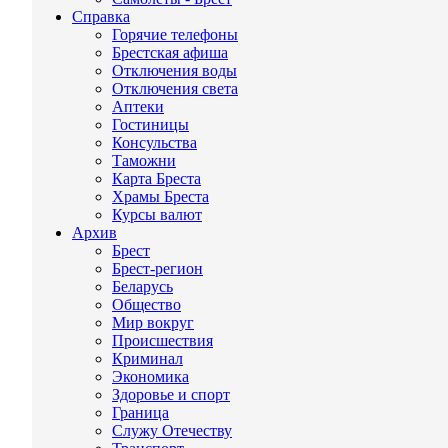
Справка
Горячие телефоны
Брестская афиша
Отключения воды
Отключения света
Аптеки
Гостиницы
Консульства
Таможни
Карта Бреста
Храмы Бреста
Курсы валют
Архив
Брест
Брест-регион
Беларусь
Общество
Мир вокруг
Происшествия
Криминал
Экономика
Здоровье и спорт
Граница
Служу Отечеству