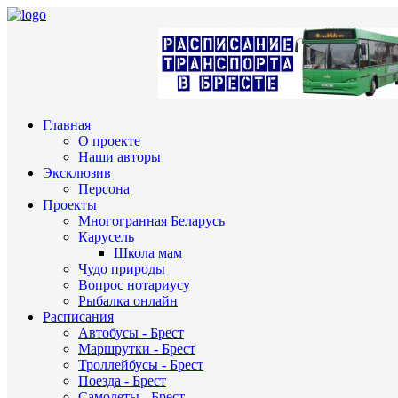
Главная
О проекте
Наши авторы
Эксклюзив
Персона
Проекты
Многогранная Беларусь
Карусель
Школа мам
Чудо природы
Вопрос нотариусу
Рыбалка онлайн
Расписания
Автобусы - Брест
Маршрутки - Брест
Троллейбусы - Брест
Поезда - Брест
Самолеты - Брест