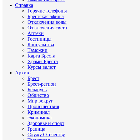
Справка
Горячие телефоны
Брестская афиша
Отключения воды
Отключения света
Аптеки
Гостиницы
Консульства
Таможни
Карта Бреста
Храмы Бреста
Курсы валют
Архив
Брест
Брест-регион
Беларусь
Общество
Мир вокруг
Происшествия
Криминал
Экономика
Здоровье и спорт
Граница
Служу Отечеству