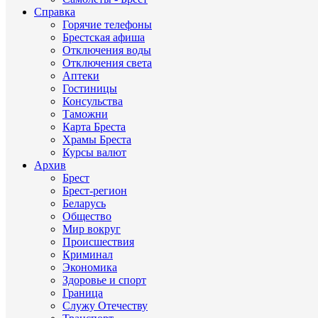
Справка
Горячие телефоны
Брестская афиша
Отключения воды
Отключения света
Аптеки
Гостиницы
Консульства
Таможни
Карта Бреста
Храмы Бреста
Курсы валют
Архив
Брест
Брест-регион
Беларусь
Общество
Мир вокруг
Происшествия
Криминал
Экономика
Здоровье и спорт
Граница
Служу Отечеству