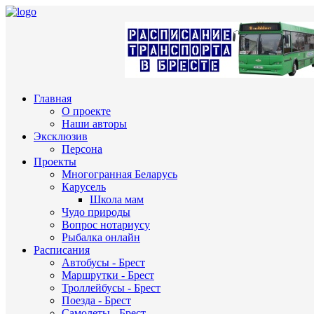
Главная
О проекте
Наши авторы
Эксклюзив
Персона
Проекты
Многогранная Беларусь
Карусель
Школа мам
Чудо природы
Вопрос нотариусу
Рыбалка онлайн
Расписания
Автобусы - Брест
Маршрутки - Брест
Троллейбусы - Брест
Поезда - Брест
Самолеты - Брест