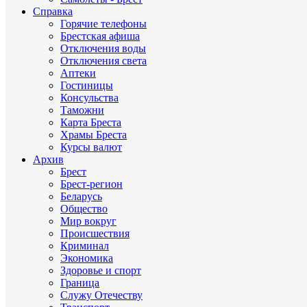
Справка
Горячие телефоны
Брестская афиша
Отключения воды
Отключения света
Аптеки
Гостиницы
Консульства
Таможни
Карта Бреста
Храмы Бреста
Курсы валют
Архив
Брест
Брест-регион
Беларусь
Общество
Мир вокруг
Происшествия
Криминал
Экономика
Здоровье и спорт
Граница
Служу Отечеству