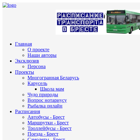
Главная
О проекте
Наши авторы
Эксклюзив
Персона
Проекты
Многогранная Беларусь
Карусель
Школа мам
Чудо природы
Вопрос нотариусу
Рыбалка онлайн
Расписания
Автобусы - Брест
Маршрутки - Брест
Троллейбусы - Брест
Поезда - Брест
Самолеты - Брест