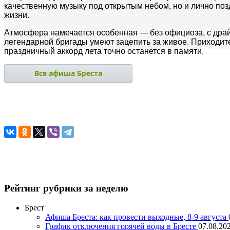
качественную музыку под открытым небом, но и лично поз
жизни.
Атмосфера намечается особенная — без официоза, с драй
легендарной бригады умеют зацепить за живое. Приходите
праздничный аккорд лета точно останется в памяти.
Вся афиша Бреста
Рейтинг рубрики за неделю
Брест
Афиша Бреста: как провести выходные, 8-9 августа
График отключения горячей воды в Бресте
07.08.202