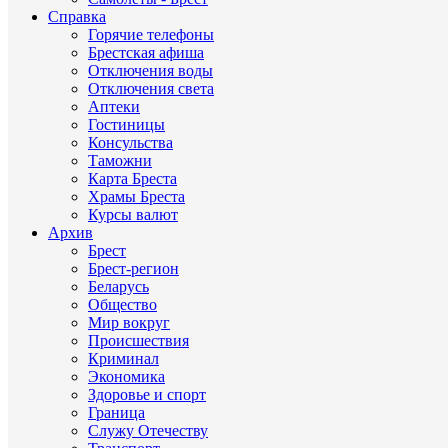
Справка
Горячие телефоны
Брестская афиша
Отключения воды
Отключения света
Аптеки
Гостиницы
Консульства
Таможни
Карта Бреста
Храмы Бреста
Курсы валют
Архив
Брест
Брест-регион
Беларусь
Общество
Мир вокруг
Происшествия
Криминал
Экономика
Здоровье и спорт
Граница
Служу Отечеству