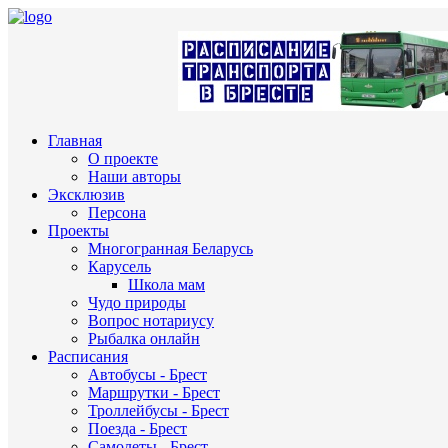
Главная
О проекте
Наши авторы
Эксклюзив
Персона
Проекты
Многогранная Беларусь
Карусель
Школа мам
Чудо природы
Вопрос нотариусу
Рыбалка онлайн
Расписания
Автобусы - Брест
Маршрутки - Брест
Троллейбусы - Брест
Поезда - Брест
Самолеты - Брест