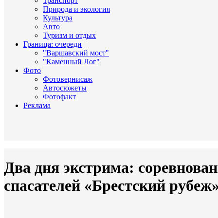
Транспорт
Природа и экология
Культура
Авто
Туризм и отдых
Граница: очереди
"Варшавский мост"
"Каменный Лог"
Фото
Фотовернисаж
Автосюжеты
Фотофакт
Реклама
Два дня экстрима: соревнова
спасателей «Брестский рубеж»