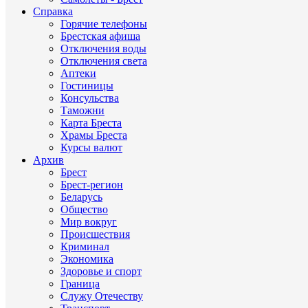
Справка
Горячие телефоны
Брестская афиша
Отключения воды
Отключения света
Аптеки
Гостиницы
Консульства
Таможни
Карта Бреста
Храмы Бреста
Курсы валют
Архив
Брест
Брест-регион
Беларусь
Общество
Мир вокруг
Происшествия
Криминал
Экономика
Здоровье и спорт
Граница
Служу Отечеству