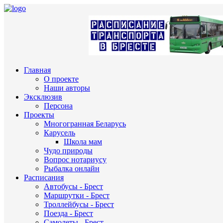
Главная
О проекте
Наши авторы
Эксклюзив
Персона
Проекты
Многогранная Беларусь
Карусель
Школа мам
Чудо природы
Вопрос нотариусу
Рыбалка онлайн
Расписания
Автобусы - Брест
Маршрутки - Брест
Троллейбусы - Брест
Поезда - Брест
Самолеты - Брест