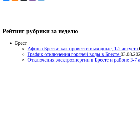
Рейтинг рубрики за неделю
Брест
Афиша Бреста: как провести выходные, 1-2 августа
График отключения горячей воды в Бресте
03.08.202
Отключения электроэнергии в Бресте и районе 3-7 а