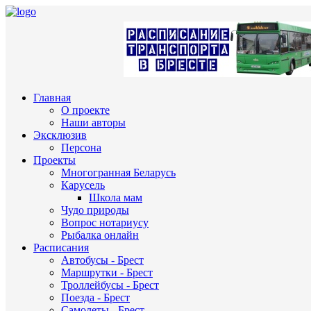
Главная
О проекте
Наши авторы
Эксклюзив
Персона
Проекты
Многогранная Беларусь
Карусель
Школа мам
Чудо природы
Вопрос нотариусу
Рыбалка онлайн
Расписания
Автобусы - Брест
Маршрутки - Брест
Троллейбусы - Брест
Поезда - Брест
Самолеты - Брест