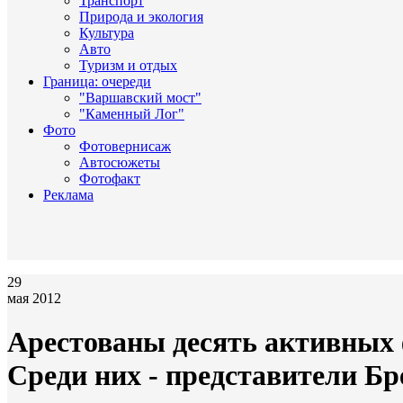
Транспорт
Природа и экология
Культура
Авто
Туризм и отдых
Граница: очереди
"Варшавский мост"
"Каменный Лог"
Фото
Фотовернисаж
Автосюжеты
Фотофакт
Реклама
29
мая 2012
Арестованы десять активных 
Среди них - представители Бр