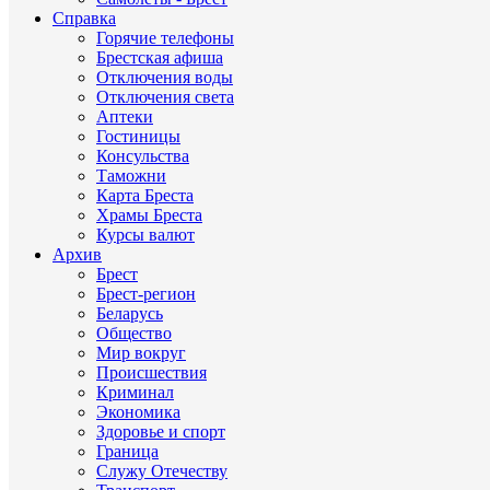
Справка
Горячие телефоны
Брестская афиша
Отключения воды
Отключения света
Аптеки
Гостиницы
Консульства
Таможни
Карта Бреста
Храмы Бреста
Курсы валют
Архив
Брест
Брест-регион
Беларусь
Общество
Мир вокруг
Происшествия
Криминал
Экономика
Здоровье и спорт
Граница
Служу Отечеству