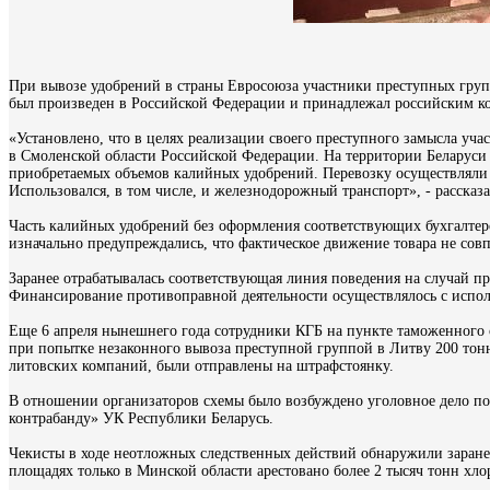
При вывозе удобрений в страны Евросоюза участники преступных гру
был произведен в Российской Федерации и принадлежал российским к
«Установлено, что в целях реализации своего преступного замысла уч
в Смоленской области Российской Федерации. На территории Беларуси
приобретаемых объемов калийных удобрений. Перевозку осуществляли 
Использовался, в том числе, и железнодорожный транспорт», - расска
Часть калийных удобрений без оформления соответствующих бухгалтер
изначально предупреждались, что фактическое движение товара не сов
Заранее отрабатывалась соответствующая линия поведения на случай
Финансирование противоправной деятельности осуществлялось с испол
Еще 6 апреля нынешнего года сотрудники КГБ на пункте таможенног
при попытке незаконного вывоза преступной группой в Литву 200 тон
литовских компаний, были отправлены на штрафстоянку.
В отношении организаторов схемы было возбуждено уголовное дело по п
контрабанду» УК Республики Беларусь.
Чекисты в ходе неотложных следственных действий обнаружили заран
площадях только в Минской области арестовано более 2 тысяч тонн хло