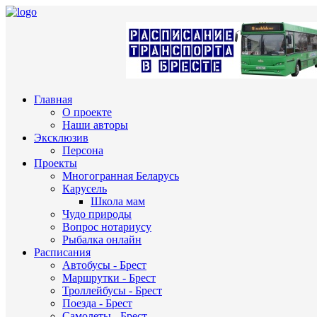
Главная
О проекте
Наши авторы
Эксклюзив
Персона
Проекты
Многогранная Беларусь
Карусель
Школа мам
Чудо природы
Вопрос нотариусу
Рыбалка онлайн
Расписания
Автобусы - Брест
Маршрутки - Брест
Троллейбусы - Брест
Поезда - Брест
Самолеты - Брест