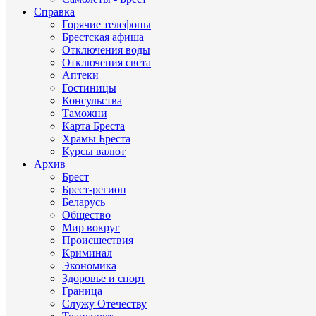
Справка
Горячие телефоны
Брестская афиша
Отключения воды
Отключения света
Аптеки
Гостиницы
Консульства
Таможни
Карта Бреста
Храмы Бреста
Курсы валют
Архив
Брест
Брест-регион
Беларусь
Общество
Мир вокруг
Происшествия
Криминал
Экономика
Здоровье и спорт
Граница
Служу Отечеству