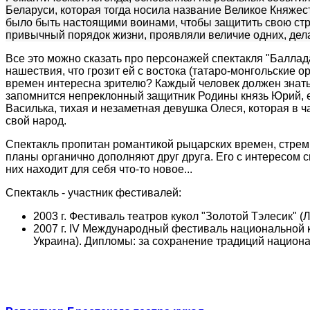
Беларуси, которая тогда носила название Великое Княжес
было быть настоящими воинами, чтобы защитить свою стр
привычный порядок жизни, проявляли величие одних, дела
Все это можно сказать про персонажей спектакля "Баллад
нашествия, что грозит ей с востока (татаро-монгольские 
времен интересна зрителю? Каждый человек должен знать
запомнится непреклонный защитник Родины князь Юрий, ег
Василька, тихая и незаметная девушка Олеся, которая в ч
свой народ.
Спектакль пропитан романтикой рыцарских времен, стрем
планы органично дополняют друг друга. Его с интересом с
них находит для себя что-то новое...
Спектакль - участник фестивалей:
2003 г. Фестиваль театров кукол "Золотой Тэлесик" (Л
2007 г. IV Международный фестиваль национальной к
Украина). Дипломы: за сохранение традиций национа