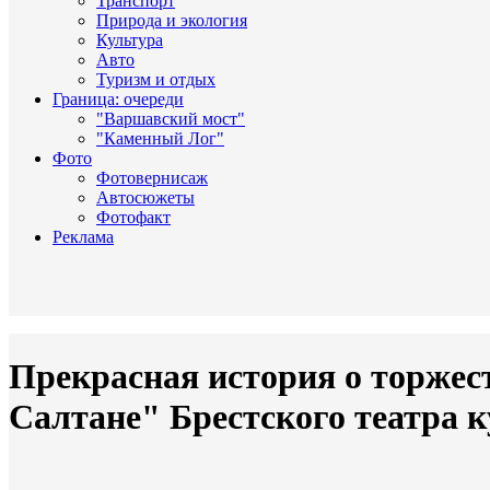
Транспорт
Природа и экология
Культура
Авто
Туризм и отдых
Граница: очереди
"Варшавский мост"
"Каменный Лог"
Фото
Фотовернисаж
Автосюжеты
Фотофакт
Реклама
Прекрасная история о торжест
Салтане" Брестского театра 