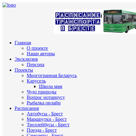
Главная
О проекте
Наши авторы
Эксклюзив
Персона
Проекты
Многогранная Беларусь
Карусель
Школа мам
Чудо природы
Вопрос нотариусу
Рыбалка онлайн
Расписания
Автобусы - Брест
Маршрутки - Брест
Троллейбусы - Брест
Поезда - Брест
Самолеты - Брест