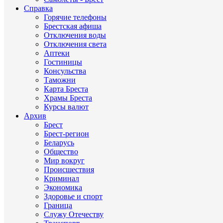
Справка
Горячие телефоны
Брестская афиша
Отключения воды
Отключения света
Аптеки
Гостиницы
Консульства
Таможни
Карта Бреста
Храмы Бреста
Курсы валют
Архив
Брест
Брест-регион
Беларусь
Общество
Мир вокруг
Происшествия
Криминал
Экономика
Здоровье и спорт
Граница
Служу Отечеству