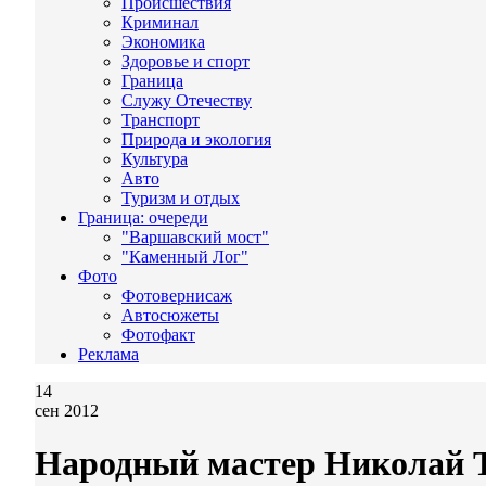
Происшествия
Криминал
Экономика
Здоровье и спорт
Граница
Служу Отечеству
Транспорт
Природа и экология
Культура
Авто
Туризм и отдых
Граница: очереди
"Варшавский мост"
"Каменный Лог"
Фото
Фотовернисаж
Автосюжеты
Фотофакт
Реклама
14
сен 2012
Народный мастер Николай 