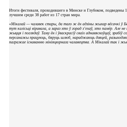
Итоги фестиваля, проходившего в Минске и Глубоком, подведены 1
лучшим среди 38 работ из 17 стран мира.
«
Мікалай — чалавек стары, да таго ж ён адзіны жыхар вёсачкі ў 
тут калісьці віравала, а зараз хто ў горад з’ехаў, хто памёр. Але
жыцця і поглядаў. Таму ён і ўваскрасіў сваіх аднавяскоўцаў, зрабіў 
персанажы працуюць, бяруць шлюб, нараджаюць дзяцей, разыходзяц
пагражае існаванню мініяцюрнага чалавецтва. А Мікалай так і жыве