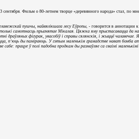
3 сентября. Фильм о 80-летнем творце «деревянного народа» стал, по м
Белавежскай пушчы, найвялікшага лесу Еўропы
, - говорится в аннотации 
 не толькі самотнасць прыгнятае Мікалая. Цяжка яму прыстасавацца да на
сотні драўляных фігурак, увасобіў і справы сялянскія, і жыццё чалавечае. 
ца, п‘юць ды паміраюць. У гэтым маленькім грамадстве нават бомба ата
 сабе: працуе ў полі падобна продкам ды размаўляе са сваімі маленькімі