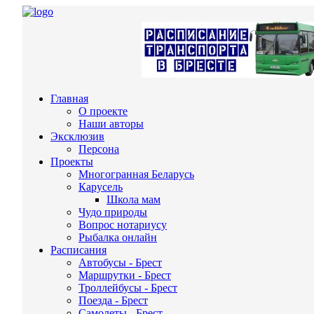
Главная
О проекте
Наши авторы
Эксклюзив
Персона
Проекты
Многогранная Беларусь
Карусель
Школа мам
Чудо природы
Вопрос нотариусу
Рыбалка онлайн
Расписания
Автобусы - Брест
Маршрутки - Брест
Троллейбусы - Брест
Поезда - Брест
Самолеты - Брест