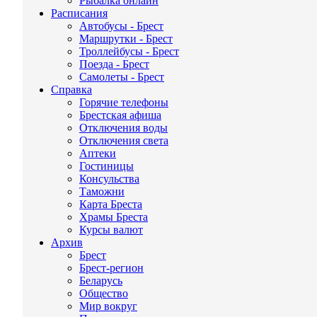
Рыбалка онлайн
Расписания
Автобусы - Брест
Маршрутки - Брест
Троллейбусы - Брест
Поезда - Брест
Самолеты - Брест
Справка
Горячие телефоны
Брестская афиша
Отключения воды
Отключения света
Аптеки
Гостиницы
Консульства
Таможни
Карта Бреста
Храмы Бреста
Курсы валют
Архив
Брест
Брест-регион
Беларусь
Общество
Мир вокруг