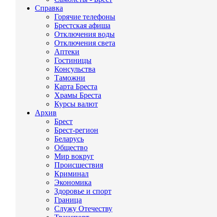
Справка
Горячие телефоны
Брестская афиша
Отключения воды
Отключения света
Аптеки
Гостиницы
Консульства
Таможни
Карта Бреста
Храмы Бреста
Курсы валют
Архив
Брест
Брест-регион
Беларусь
Общество
Мир вокруг
Происшествия
Криминал
Экономика
Здоровье и спорт
Граница
Служу Отечеству