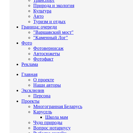
Транспорт
Природа и экология
Культура
Авто
Туризм и отдых
Граница: очереди
"Варшавский мост"
"Каменный Лог"
Фото
Фотовернисаж
Автосюжеты
Фотофакт
Реклама
Главная
О проекте
Наши авторы
Эксклюзив
Персона
Проекты
Многогранная Беларусь
Карусель
Школа мам
Чудо природы
Вопрос нотариусу