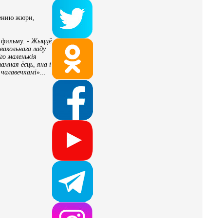
нению жюри,
к фильму. -
Жыццё
вакольнага ладу
Яго маленькія
мная ёсць, яна і
 чалавечкамі
»...