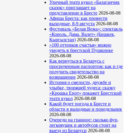
Уличный театр кукол «Балаганчик
сказок» приглашает на
представление в Бресте
2026-08-08
Афиша Бреста: как провести
выходные, 8-9 августа
2026-08-08
Фестиваль «Белая Вежа»: спектакль
«Король. Дама. Валет» (Бишкек,
Кыргызстан)
2026-08-08
«100 оттенков счастья» можно
увидеть в брестской Пушкинке
2026-08-08
Как вернуться в Беларусь с
просроченным паспортом: как и где
получить свидетельство на
возвращение
2026-08-08
История о смелости, дружбе и
улыбке, творящей чудеса: сказку
«Крошка Енот» покажет Брестский
театр кукол
2026-08-08
Какой будет погода в Бресте и
области в выходные и понедельник
2026-08-08
Очереди на границе: сколько фур,
легковушек и автобусов стоит на
выезд из Беларуси
2026-08-08