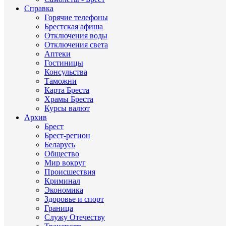
Справка
Горячие телефоны
Брестская афиша
Отключения воды
Отключения света
Аптеки
Гостиницы
Консульства
Таможни
Карта Бреста
Храмы Бреста
Курсы валют
Архив
Брест
Брест-регион
Беларусь
Общество
Мир вокруг
Происшествия
Криминал
Экономика
Здоровье и спорт
Граница
Служу Отечеству