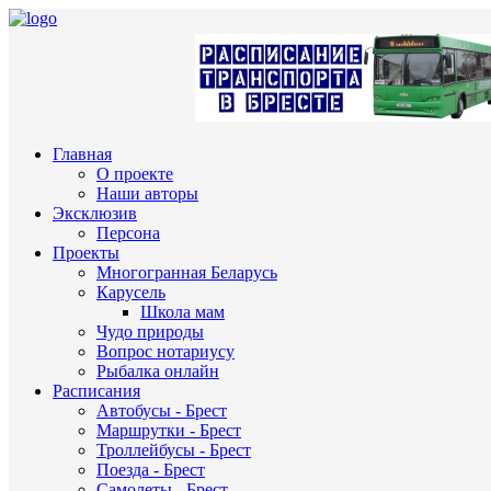
Главная
О проекте
Наши авторы
Эксклюзив
Персона
Проекты
Многогранная Беларусь
Карусель
Школа мам
Чудо природы
Вопрос нотариусу
Рыбалка онлайн
Расписания
Автобусы - Брест
Маршрутки - Брест
Троллейбусы - Брест
Поезда - Брест
Самолеты - Брест