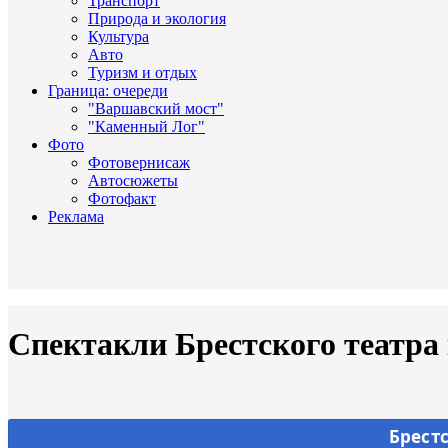
Транспорт
Природа и экология
Культура
Авто
Туризм и отдых
Граница: очереди
"Варшавский мост"
"Каменный Лог"
Фото
Фотовернисаж
Автосюжеты
Фотофакт
Реклама
Спектакли Брестского театра
Брест