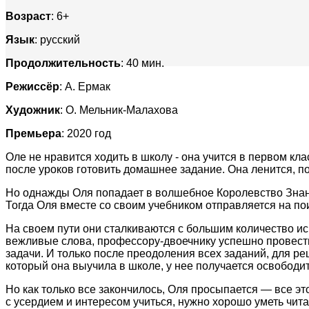
Возраст
: 6+
Язык
: русский
Продолжительность
: 40 мин.
Режиссёр
: А. Ермак
Художник
: О. Мельник-Малахова
Премьера
: 2020 год
Оле не нравится ходить в школу - она учится в первом клас
после уроков готовить домашнее задание. Она ленится, пот
Но однажды Оля попадает в волшебное Королевство Знани
Тогда Оля вместе со своим учебником отправляется на п
На своем пути они сталкиваются с большим количество и
вежливые слова, профессору-двоечнику успешно провест
задачи. И только после преодоления всех заданий, для р
который она выучила в школе, у нее получается освободит
Но как только все закончилось, Оля просыпается — все эт
с усердием и интересом учиться, нужно хорошо уметь читат