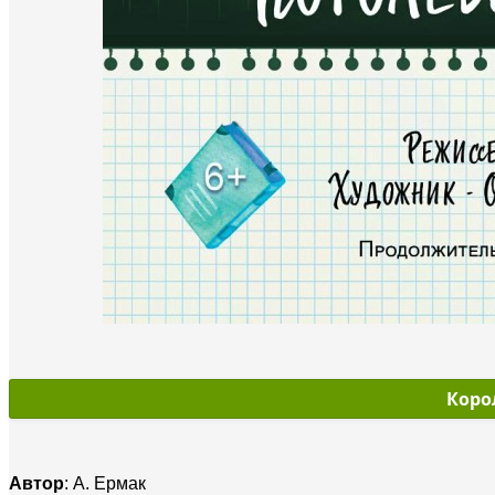
Коро
Автор
: А. Ермак