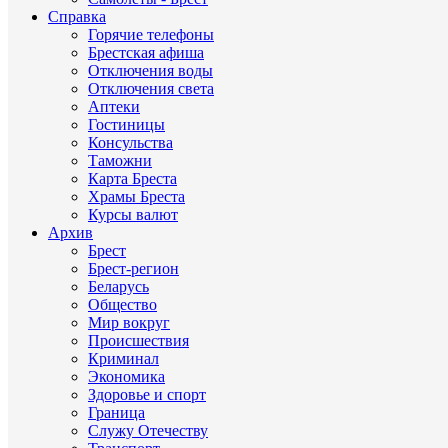
Справка
Горячие телефоны
Брестская афиша
Отключения воды
Отключения света
Аптеки
Гостиницы
Консульства
Таможни
Карта Бреста
Храмы Бреста
Курсы валют
Архив
Брест
Брест-регион
Беларусь
Общество
Мир вокруг
Происшествия
Криминал
Экономика
Здоровье и спорт
Граница
Служу Отечеству