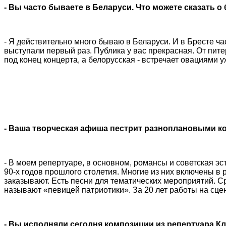
- Вы часто бываете в Беларуси. Что можете сказать о
- Я действительно много бываю в Беларуси. И в Бресте ч
выступали первый раз. Публика у вас прекрасная. От пит
под конец концерта, а белорусская - встречает овациями 
- Ваша творческая афиша пестрит разноплановыми ком
- В моем репертуаре, в основном, романсы и советская эст
90-х годов прошлого столетия. Многие из них включены в
заказывают. Есть песни для тематических мероприятий. Ср
называют «певицей патриотики». За 20 лет работы на сце
- Вы исполняли сегодня композиции из репертуара К