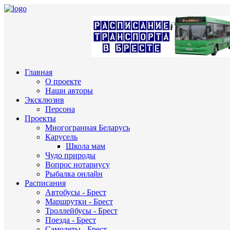
Главная
О проекте
Наши авторы
Эксклюзив
Персона
Проекты
Многогранная Беларусь
Карусель
Школа мам
Чудо природы
Вопрос нотариусу
Рыбалка онлайн
Расписания
Автобусы - Брест
Маршрутки - Брест
Троллейбусы - Брест
Поезда - Брест
Самолеты - Брест