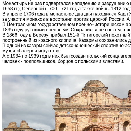
Монастырь не раз подвергался нападению и разрушению во 
1658 гг.), Северной (1700-1721 гг.), а также войны 1812 год
В апреле 1706 года в монастыре два дня находился Карл XI
за участия монахов в восстании против царской России. А
В Центральном государственном военно–историческом ар
1835 году русскими военными. Сохранился не совсем точ
В 1866 году в Берёзу прибыл 151-й Пятигорский пехотный 
построенный из красного кирпича. Казармы сохранились д
В одной из казарм сейчас детско-юношеский спортивно-эс
музея «Галерея искусств».
А с 1934 по 1939 год в них был создан польский концлаге
человек - подпольщиков, борцов с польскими властями.