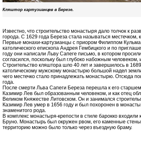
Кляштор картузианцев в Березе.
Известно, что строительство монастыря дало толчок к раз
города. С 1629 года Береза стала называться местечком,
Первые монахи-картузианцы с приором Филиппом Кульман
католического епископа Андрея Гембицкого и по приглаше
году они написали Льву Сапеге письмо, в котором просил
согласился, поскольку был глубоко набожным человеком, 
Строительство кляштора шло 40 лет и завершилось в 1689
католическому мужскому монастырю большой надел земли 
чего местечко стало принадлежать монастырю. Отсюда пош
года.
После смерти Льва Сапеги Береза перешла к его старшему
Казимир Лев был образованным человеком, и как отец о
Великом Княжестве Литовском. Он и занимался строительс
Казимир Лев умер в 1656 году и был похоронен в монасты
знаменитого рода.
В комплекс монастыря-крепости в стиле барокко входили к
Бруно. Монастырь был окружен рвом, его каменные стены
территорию можно было только через въездную браму.