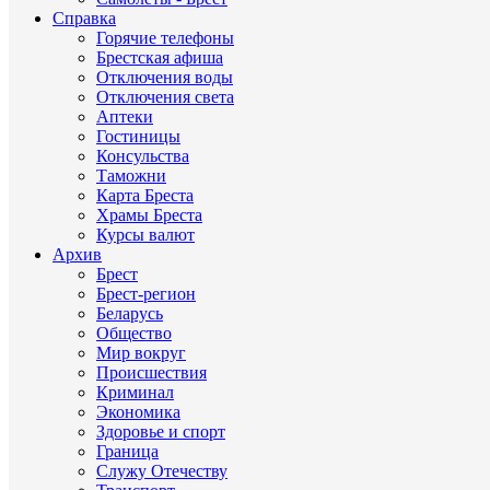
Справка
Горячие телефоны
Брестская афиша
Отключения воды
Отключения света
Аптеки
Гостиницы
Консульства
Таможни
Карта Бреста
Храмы Бреста
Курсы валют
Архив
Брест
Брест-регион
Беларусь
Общество
Мир вокруг
Происшествия
Криминал
Экономика
Здоровье и спорт
Граница
Служу Отечеству