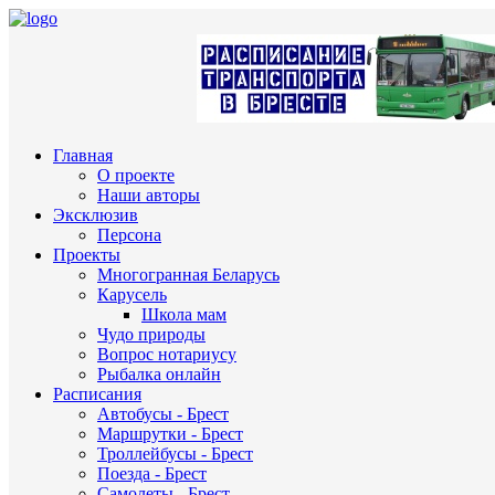
Главная
О проекте
Наши авторы
Эксклюзив
Персона
Проекты
Многогранная Беларусь
Карусель
Школа мам
Чудо природы
Вопрос нотариусу
Рыбалка онлайн
Расписания
Автобусы - Брест
Маршрутки - Брест
Троллейбусы - Брест
Поезда - Брест
Самолеты - Брест