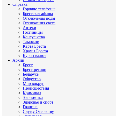
Справка
Горячие телефоны
Брестская афиша
Отключения воды
Отключения света
Аптеки
Гостиницы
Консульства
Таможни
Карта Бреста
Храмы Бреста
Курсы валют
Архив
Брест
Брест-регион
Беларусь
Общество
Мир вокруг
Происшествия
Криминал
Экономика
Здоровье и спорт
Граница
Служу Отечеству