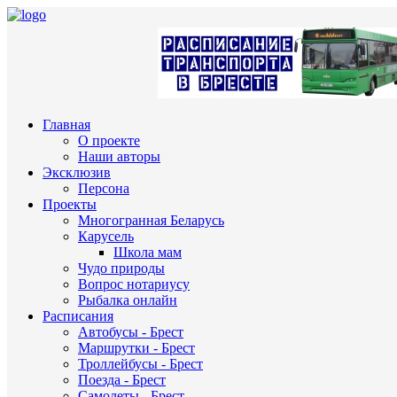
Главная
О проекте
Наши авторы
Эксклюзив
Персона
Проекты
Многогранная Беларусь
Карусель
Школа мам
Чудо природы
Вопрос нотариусу
Рыбалка онлайн
Расписания
Автобусы - Брест
Маршрутки - Брест
Троллейбусы - Брест
Поезда - Брест
Самолеты - Брест