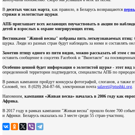
В
десятых числах марта
, как правило, в Беларусь возвращаются
перв
стрижи и золотистые щурки
.
АПБ приглашает всех желающих
поучаствовать в акции по наблюд
детей и взрослых к охране мигрирующих птиц.
Вестниками "Живой весны" избраны пять легкоузнаваемых птиц:
б
щурка. Люди из разных стран будут наблюдать за ними и составлять он
Заметив птицу одного из пяти видов, можно рассказать об этом 
оставить сообщение в соцсетях Facebook и "Вконтакте" на посвященных
Особенно ценной будет информация о золотистой щурке - этот вид 
определенной территории подтвердится, специалисты АПБ по природоох
В рамках кампании пройдут конкурсы фотографий, слоганов, а также п
Соловей, тел. 8 (029) 264-87-66, электронная почта
salavei@ptushki.org
.
Напомним,
кампания «Живая весна» началась в 2006 году как европ
Африка.
В 2017 году в рамках кампании "Живая весна" прошло более 700 событ
и Африки. Беларусь оказалась на 3 месте среди 55 стран-участниц.