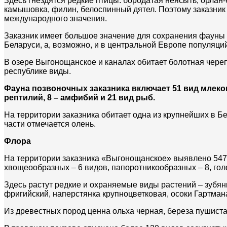
Здесь гнездятся редкие птицы: бородатая неясыть, орлан-
камышовка, филин, белоспинный дятел. Поэтому заказник
международного значения.
Заказник имеет большое значение для сохранения фауны 
Беларуси, а, возможно, и в центральной Европе популяци
В озере Выгонощанское и каналах обитает болотная череп
республике виды.
Фауна
позвоночных
заказника включает 51 вид млекоп
рептилий, 8 – амфибий и 21 вид рыб.
На территории заказника обитает одна из крупнейших в Бе
части отмечается олень.
Флора
На территории заказника «Выгонощанское» выявлено 547 
хвощеообразных – 6 видов, папоротникообразных – 8, гол
Здесь растут редкие и охраняемые виды растений – зубян
фригийский, наперстянка крупноцветковая, осоки Гартман
Из древестных пород ценна ольха черная, береза пушис