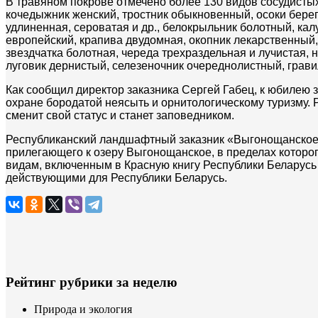
В травяном покрове отмечено более 130 видов сосудистых
кочедыжник женский, тростник обыкновенный, осоки берег
удлиненная, сероватая и др., белокрыльник болотный, ка
европейский, крапива двудомная, окопник лекарственный,
звездчатка болотная, череда трехраздельная и лучистая,
луговик дернистый, селезеночник очереднолистный, гравил
Как сообщил директор заказника Сергей Габец, к юбилею
охране бородатой неясыть и орнитологическому туризму. 
сменит свой статус и станет заповедником.
Республиканский ландшафтный заказник «Выгонощанское»
прилегающего к озеру Выгонощанское, в пределах которог
видам, включенным в Красную книгу Республики Беларусь
действующими для Республики Беларусь.
Рейтинг рубрики за неделю
Природа и экология