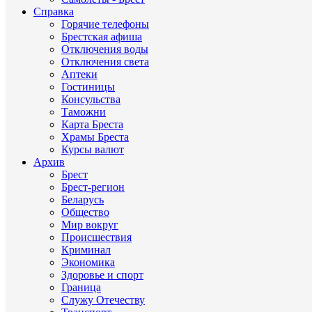
Справка
Горячие телефоны
Брестская афиша
Отключения воды
Отключения света
Аптеки
Гостиницы
Консульства
Таможни
Карта Бреста
Храмы Бреста
Курсы валют
Архив
Брест
Брест-регион
Беларусь
Общество
Мир вокруг
Происшествия
Криминал
Экономика
Здоровье и спорт
Граница
Служу Отечеству