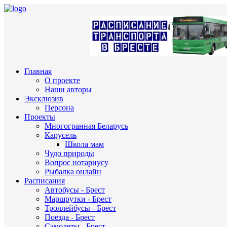
Главная
О проекте
Наши авторы
Эксклюзив
Персона
Проекты
Многогранная Беларусь
Карусель
Школа мам
Чудо природы
Вопрос нотариусу
Рыбалка онлайн
Расписания
Автобусы - Брест
Маршрутки - Брест
Троллейбусы - Брест
Поезда - Брест
Самолеты - Брест