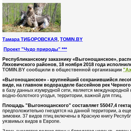
Тамара ТИБОРОВСКАЯ
,
TOMIN.BY
Проект "Чудо природы" ***
Республиканскому заказнику «Выгонощанское», расп
Ляховичского районов, 18 ноября 2018 года исполнило
TOMIN.BY сообщили в общественной организации
"А
«Выгонощанское» - крупнейший сохранившийся лесо
виде, на главном водоразделе бассейнов рек Черного
в базу данных изумрудной сети, является международной 
водно-болотного угодья, т
ерритории, важной для птиц.
Площадь "Выгонощанского" составляет 55047,4 гекта
предположительно гнездятся на данной территории, а еще
зимовки. 37 видов птиц включены в Красную книгу Респуб
уязвимых видов в Европе.