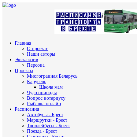
Главная
О проекте
Наши авторы
Эксклюзив
Персона
Проекты
Многогранная Беларусь
Карусель
Школа мам
Чудо природы
Вопрос нотариусу
Рыбалка онлайн
Расписания
Автобусы - Брест
Маршрутки - Брест
Троллейбусы - Брест
Поезда - Брест
Самолеты - Брест