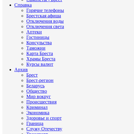
Справка
Горячие телефоны
Брестская афиша
Отключения воды
Отключения света
Аптеки
Гостиницы
Консульства
Таможни
Карта Бреста
Храмы Бреста
Курсы валют
Архив
Брест
Брест-регион
Беларусь
Общество
Мир вокруг
Происшествия
Криминал
Экономика
Здоровье и спорт
Граница
Служу Отечеству