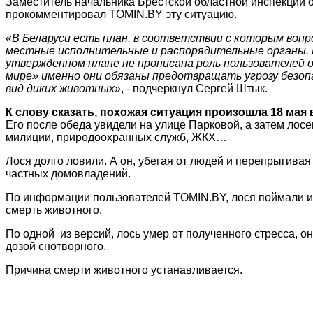
Заместитель начальника Брестской областной инспекции 
прокомментировал TOMIN.BY эту ситуацию.
«
В Беларуси есть план, в соответствии с которым воп
местные исполнительные и распорядительные органы. В
утвержденном плане не прописана роль пользователей о
мире» именно они обязаны предотвращать угрозу безоп
вид диких животных
», - подчеркнул Сергей Штык.
К слову сказать, похожая ситуация произошла 18 мая 
Его после обеда увидели на улице Парковой, а затем лос
милиции, природоохранных служб, ЖКХ…
Лося долго ловили. А он, убегая от людей и перепрыгивая
частных домовладений.
По информации пользователей TOMIN.BY, лося поймали и 
смерть животного.
По одной из версий, лось умер от полученного стресса, о
дозой снотворного.
Причина смерти животного устанавливается.