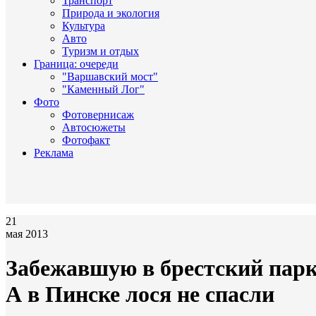
Транспорт
Природа и экология
Культура
Авто
Туризм и отдых
Граница: очереди
"Варшавский мост"
"Каменный Лог"
Фото
Фотовернисаж
Автосюжеты
Фотофакт
Реклама
21
мая 2013
Забежавшую в брестский парк
А в Пинске лося не спасли