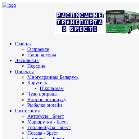
Главная
О проекте
Наши авторы
Эксклюзив
Персона
Проекты
Многогранная Беларусь
Карусель
Школа мам
Чудо природы
Вопрос нотариусу
Рыбалка онлайн
Расписания
Автобусы - Брест
Маршрутки - Брест
Троллейбусы - Брест
Поезда - Брест
Самолеты - Брест