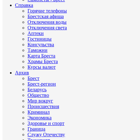
Справка
Горячие телефоны
Брестская афиша
Отключения воды
Отключения света
Аптеки
Гостиницы
Консульства
Таможни
Карта Бреста
Храмы Бреста
Курсы валют
Архив
Брест
Брест-регион
Беларусь
Общество
Мир вокруг
Происшествия
Криминал
Экономика
Здоровье и спорт
Граница
Служу Отечеству