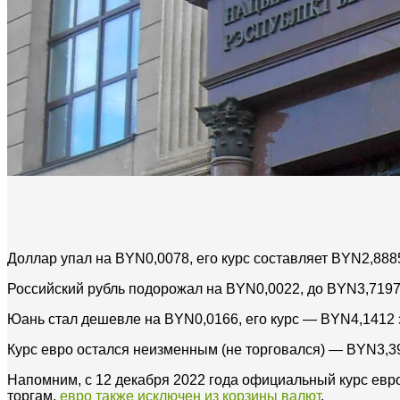
Доллар упал на BYN0,0078, его курс составляет BYN2,8885
Российский рубль подорожал на BYN0,0022, до BYN3,7197 
Юань стал дешевле на BYN0,0166, его курс — BYN4,1412 
Курс евро остался неизменным (не торговался) — BYN3,39
Напомним, с 12 декабря 2022 года официальный курс евр
торгам,
евро также исключен из корзины валют
.