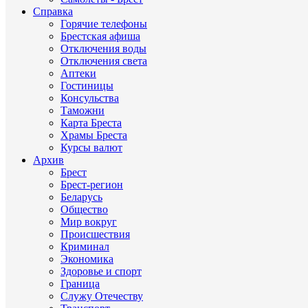
Справка
Горячие телефоны
Брестская афиша
Отключения воды
Отключения света
Аптеки
Гостиницы
Консульства
Таможни
Карта Бреста
Храмы Бреста
Курсы валют
Архив
Брест
Брест-регион
Беларусь
Общество
Мир вокруг
Происшествия
Криминал
Экономика
Здоровье и спорт
Граница
Служу Отечеству