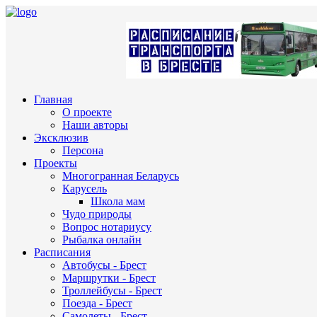
Главная
О проекте
Наши авторы
Эксклюзив
Персона
Проекты
Многогранная Беларусь
Карусель
Школа мам
Чудо природы
Вопрос нотариусу
Рыбалка онлайн
Расписания
Автобусы - Брест
Маршрутки - Брест
Троллейбусы - Брест
Поезда - Брест
Самолеты - Брест