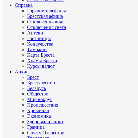
Справка
Горячие телефоны
Брестская афиша
Отключения воды
Отключения света
Аптеки
Гостиницы
Консульства
Таможни
Карта Бреста
Храмы Бреста
Курсы валют
Архив
Брест
Брест-регион
Беларусь
Общество
Мир вокруг
Происшествия
Криминал
Экономика
Здоровье и спорт
Граница
Служу Отечеству