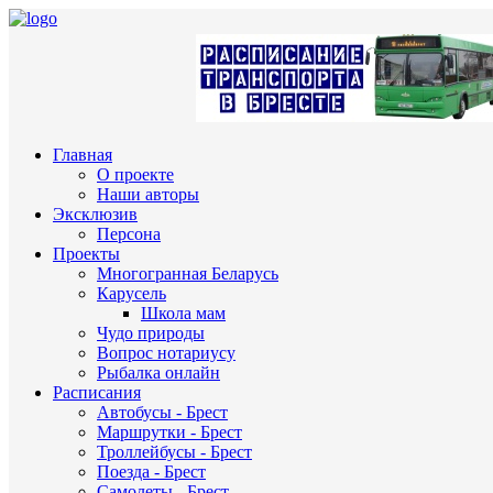
Главная
О проекте
Наши авторы
Эксклюзив
Персона
Проекты
Многогранная Беларусь
Карусель
Школа мам
Чудо природы
Вопрос нотариусу
Рыбалка онлайн
Расписания
Автобусы - Брест
Маршрутки - Брест
Троллейбусы - Брест
Поезда - Брест
Самолеты - Брест