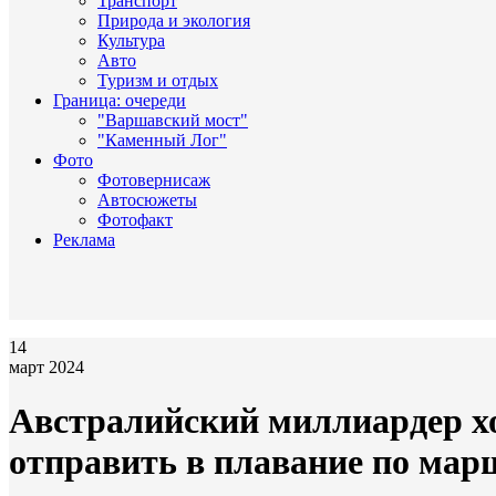
Транспорт
Природа и экология
Культура
Авто
Туризм и отдых
Граница: очереди
"Варшавский мост"
"Каменный Лог"
Фото
Фотовернисаж
Автосюжеты
Фотофакт
Реклама
14
март 2024
Австралийский миллиардер хо
отправить в плавание по мар