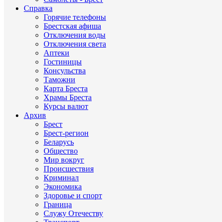
Справка
Горячие телефоны
Брестская афиша
Отключения воды
Отключения света
Аптеки
Гостиницы
Консульства
Таможни
Карта Бреста
Храмы Бреста
Курсы валют
Архив
Брест
Брест-регион
Беларусь
Общество
Мир вокруг
Происшествия
Криминал
Экономика
Здоровье и спорт
Граница
Служу Отечеству