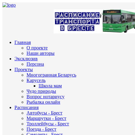
Главная
О проекте
Наши авторы
Эксклюзив
Персона
Проекты
Многогранная Беларусь
Карусель
Школа мам
Чудо природы
Вопрос нотариусу
Рыбалка онлайн
Расписания
Автобусы - Брест
Маршрутки - Брест
Троллейбусы - Брест
Поезда - Брест
Самолеты - Брест