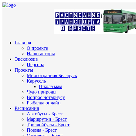
Главная
О проекте
Наши авторы
Эксклюзив
Персона
Проекты
Многогранная Беларусь
Карусель
Школа мам
Чудо природы
Вопрос нотариусу
Рыбалка онлайн
Расписания
Автобусы - Брест
Маршрутки - Брест
Троллейбусы - Брест
Поезда - Брест
Самолеты - Брест