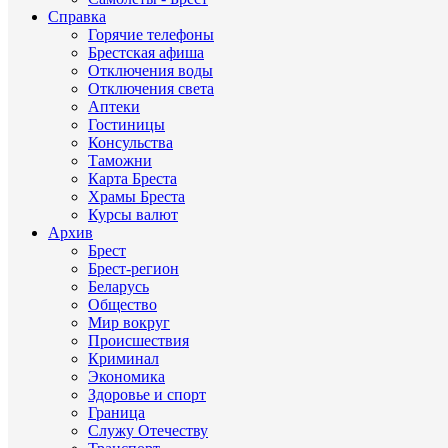
Справка
Горячие телефоны
Брестская афиша
Отключения воды
Отключения света
Аптеки
Гостиницы
Консульства
Таможни
Карта Бреста
Храмы Бреста
Курсы валют
Архив
Брест
Брест-регион
Беларусь
Общество
Мир вокруг
Происшествия
Криминал
Экономика
Здоровье и спорт
Граница
Служу Отечеству