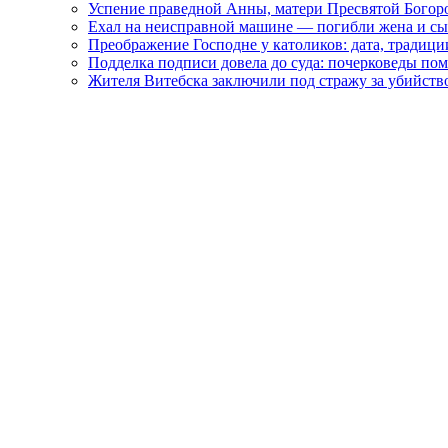
Успение праведной Анны, матери Пресвятой Богоро
Ехал на неисправной машине — погибли жена и с
Преображение Господне у католиков: дата, традици
Подделка подписи довела до суда: почерковеды пом
Жителя Витебска заключили под стражу за убийств