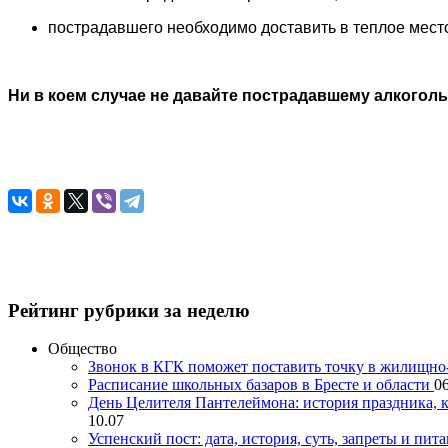
пострадавшего необходимо доставить в теплое мест
Ни в коем случае не давайте пострадавшему алкоголь
Рейтинг рубрики за неделю
Общество
Звонок в КГК поможет поставить точку в жилищн
Расписание школьных базаров в Бресте и области
06
День Целителя Пантелеймона: история праздника, к
10.07
Успенский пост: дата, история, суть, запреты и пита