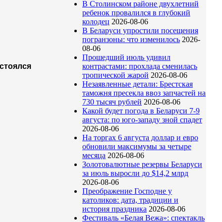
В Столинском районе двухлетний
ребенок провалился в глубокий
колодец
2026-08-06
В Беларуси упростили посещения
погранзоны: что изменилось
2026-
08-06
Прошедший июль удивил
остоялся
контрастами: прохлада сменилась
тропической жарой
2026-08-06
Незаявленные детали: Брестская
таможня пресекла ввоз запчастей на
730 тысяч рублей
2026-08-06
Какой будет погода в Беларуси 7-9
августа: по юго-западу зной спадет
2026-08-06
На торгах 6 августа доллар и евро
обновили максимумы за четыре
месяца
2026-08-06
Золотовалютные резервы Беларуси
за июль выросли до $14,2 млрд
2026-08-06
Преображение Господне у
католиков: дата, традиции и
история праздника
2026-08-06
Фестиваль «Белая Вежа»: спектакль