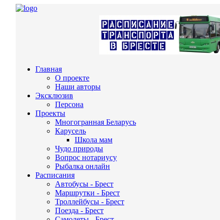
Главная
О проекте
Наши авторы
Эксклюзив
Персона
Проекты
Многогранная Беларусь
Карусель
Школа мам
Чудо природы
Вопрос нотариусу
Рыбалка онлайн
Расписания
Автобусы - Брест
Маршрутки - Брест
Троллейбусы - Брест
Поезда - Брест
Самолеты - Брест