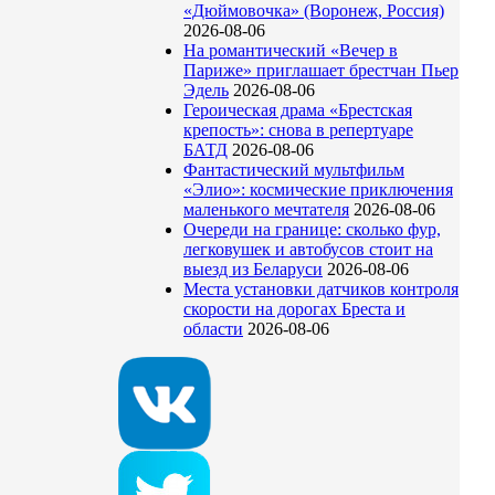
«Дюймовочка» (Воронеж, Россия)
2026-08-06
На романтический «Вечер в
Париже» приглашает брестчан Пьер
Эдель
2026-08-06
Героическая драма «Брестская
крепость»: снова в репертуаре
БАТД
2026-08-06
Фантастический мультфильм
«Элио»: космические приключения
маленького мечтателя
2026-08-06
Очереди на границе: сколько фур,
легковушек и автобусов стоит на
выезд из Беларуси
2026-08-06
Места установки датчиков контроля
скорости на дорогах Бреста и
области
2026-08-06