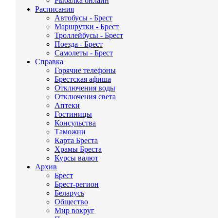
Рыбалка онлайн
Расписания
Автобусы - Брест
Маршрутки - Брест
Троллейбусы - Брест
Поезда - Брест
Самолеты - Брест
Справка
Горячие телефоны
Брестская афиша
Отключения воды
Отключения света
Аптеки
Гостиницы
Консульства
Таможни
Карта Бреста
Храмы Бреста
Курсы валют
Архив
Брест
Брест-регион
Беларусь
Общество
Мир вокруг