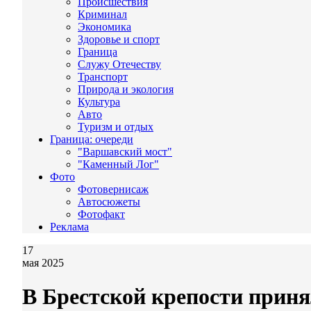
Происшествия
Криминал
Экономика
Здоровье и спорт
Граница
Служу Отечеству
Транспорт
Природа и экология
Культура
Авто
Туризм и отдых
Граница: очереди
"Варшавский мост"
"Каменный Лог"
Фото
Фотовернисаж
Автосюжеты
Фотофакт
Реклама
17
мая 2025
В Брестской крепости прин