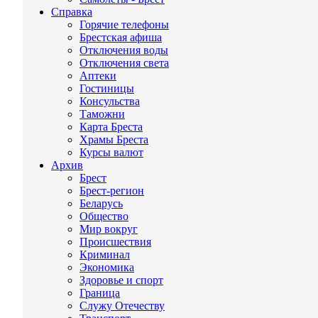
Справка
Горячие телефоны
Брестская афиша
Отключения воды
Отключения света
Аптеки
Гостиницы
Консульства
Таможни
Карта Бреста
Храмы Бреста
Курсы валют
Архив
Брест
Брест-регион
Беларусь
Общество
Мир вокруг
Происшествия
Криминал
Экономика
Здоровье и спорт
Граница
Служу Отечеству