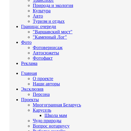
Транспорт
Природа и экология
Культура
Авто
Туризм и отдых
Граница: очереди
"Варшавский мост"
"Каменный Лог"
Фото
Фотовернисаж
Автосюжеты
Фотофакт
Реклама
Главная
О проекте
Наши авторы
Эксклюзив
Персона
Проекты
Многогранная Беларусь
Карусель
Школа мам
Чудо природы
Вопрос нотариусу