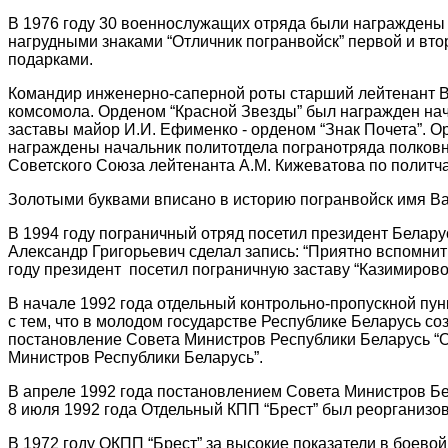
В 1976 году 30 военнослужащих отряда были награждены 
нагрудными знаками “Отличник погранвойск” первой и вто
подарками.
Командир инженерно-саперной роты старший лейтенант В
комсомола. Орденом “Красной Звезды” был награжден нач
заставы майор И.И. Ефименко - орденом “Знак Почета”.
награждены начальник политотдела погранотряда полковн
Советского Союза лейтенанта А.М. Кижеватова по политча
Золотыми буквами вписано в историю погранвойск имя 
В 1994 году пограничный отряд посетил президент Белару
Александр Григорьевич сделал запись: “Приятно вспомнить 
году президент посетил пограничную заставу “Казимирово”,
В начале 1992 года отдельный контрольно-пропускной пун
с тем, что в молодом государстве Республике Беларусь с
постановление Совета Министров Республики Беларусь “О
Министров Республики Беларусь”.
В апреле 1992 года постановлением Совета Министров Б
8 июля 1992 года Отдельный КПП “Брест” был реорганизов
В 1972 году ОКПП “Брест” за высокие показатели в боево