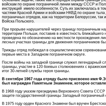
войскам по охране пограничной линии между СССР и По
инструкций имело особенности. Суть их заключалась в то
частями Красной Армии и войсками НКВД по охране тыла
пограничных отрядов, как на территории Белоруссии, так
Войска Польского.
При прорыве нарушителей через границу пограничным на
территории Польши, поставив в известность ближайшего 
проведена по обозначению на местности прохождения лин
лесных участках границы для движения пограничников бы
Трижды отряд побеждал в социалистическом соревновани
первые места в Западном пограничном округе.
После войны на западной границе служил легендарный с
границы, участие в 120 боевых столкновениях с вражески
итог 30-летней службы героя границы.
В сентябре 1967 года отряду было присвоено имя Ф.Э
был награжден Памятным Знаменем, которое оставлен
В 1968 году указом президиума Верховного Совета СССР о
защите государственной границы Западный пограничный 
В 1975 году орден Красного Знамени был вручен Брестско