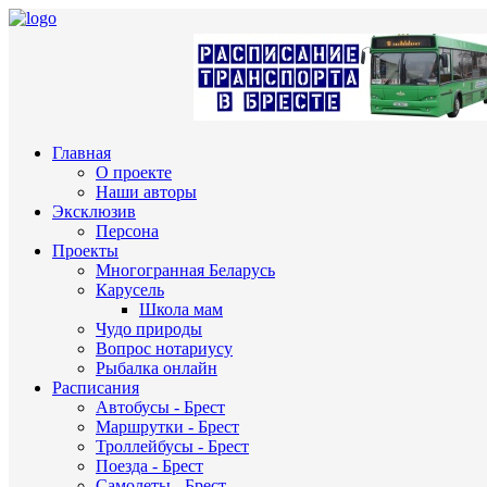
Главная
О проекте
Наши авторы
Эксклюзив
Персона
Проекты
Многогранная Беларусь
Карусель
Школа мам
Чудо природы
Вопрос нотариусу
Рыбалка онлайн
Расписания
Автобусы - Брест
Маршрутки - Брест
Троллейбусы - Брест
Поезда - Брест
Самолеты - Брест