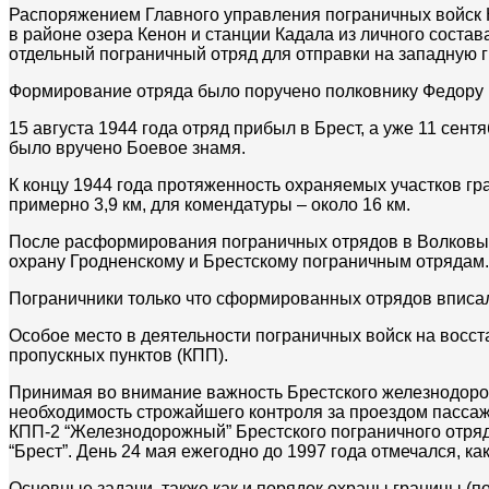
Распоряжением Главного управления пограничных войск Н
в районе озера Кенон и станции Кадала из личного соста
отдельный пограничный отряд для отправки на западную г
Формирование отряда было поручено полковнику Федору В
15 августа 1944 года отряд прибыл в Брест, а уже 11 се
было вручено Боевое знамя.
К концу 1944 года протяженность охраняемых участков гр
примерно 3,9 км, для комендатуры – около 16 км.
После расформирования пограничных отрядов в Волковыс
охрану Гродненскому и Брестскому пограничным отрядам.
Пограничники только что сформированных отрядов вписал
Особое место в деятельности пограничных войск на восст
пропускных пунктов (КПП).
Принимая во внимание важность Брестского железнодорож
необходимость строжайшего контроля за проездом пассаж
КПП-2 “Железнодорожный” Брестского пограничного отряд
“Брест”. День 24 мая ежегодно до 1997 года отмечался, ка
Основные задачи, также как и порядок охраны границы (