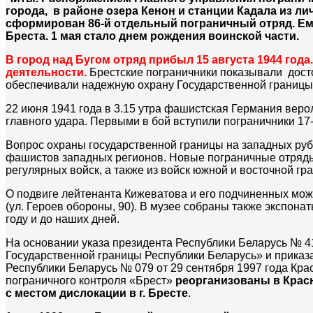
города, в районе озера Кенон и станции Кадала из л
сформирован 86-й отдельный пограничный отряд. Ем
Бреста. 1 мая стало днем рождения воинской части.
В город над Бугом отряд прибыл 15 августа 1944 года
деятельности.
Брестские пограничники показывали досто
обеспечивали надежную охрану Государственной границы
22 июня 1941 года в 3.15 утра фашистская Германия веро
главного удара. Первыми в бой вступили пограничники 17
Вопрос охраны государственной границы на западных руб
фашистов западных регионов. Новые пограничные отряды
регулярных войск, а также из войск южной и восточной гр
О подвиге лейтенанта Кижеватова и его подчиненных мож
(ул. Героев обороны, 90). В музее собраны также экспон
году и до наших дней.
На основании указа президента Республики Беларусь № 4
Государственной границы Республики Беларусь» и приказ
Республики Беларусь № 079 от 29 сентября 1997 года Кр
пограничного контроля «Брест»
реорганизованы в Красн
с местом дислокации в г. Бресте
.