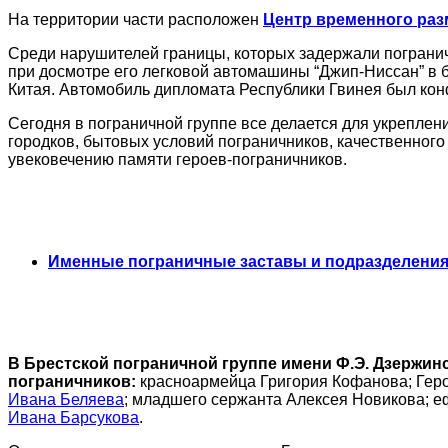
На территории части расположен
Центр временного ра
Среди нарушителей границы, которых задержали погранич
при досмотре его легковой автомашины “Джип-Ниссан” в
Китая. Автомобиль дипломата Республики Гвинея был кон
Сегодня в пограничной группе все делается для укреплен
городков, бытовых условий пограничников, качественного
увековечению памяти героев-пограничников.
Именные пограничные заставы и подразделения
В Брестской пограничной группе имени Ф.Э. Дзержинс
пограничников:
красноармейца Григория Кофанова; Геро
Ивана Беляева
; младшего сержанта Алексея Новикова; 
Ивана Барсукова
.