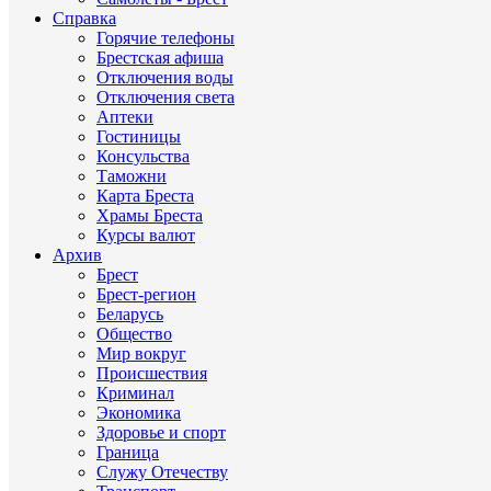
Справка
Горячие телефоны
Брестская афиша
Отключения воды
Отключения света
Аптеки
Гостиницы
Консульства
Таможни
Карта Бреста
Храмы Бреста
Курсы валют
Архив
Брест
Брест-регион
Беларусь
Общество
Мир вокруг
Происшествия
Криминал
Экономика
Здоровье и спорт
Граница
Служу Отечеству