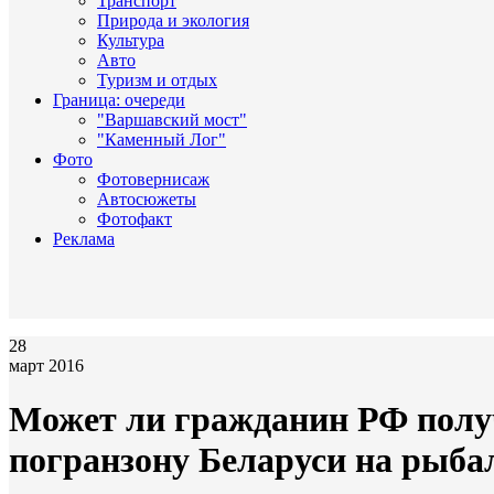
Транспорт
Природа и экология
Культура
Авто
Туризм и отдых
Граница: очереди
"Варшавский мост"
"Каменный Лог"
Фото
Фотовернисаж
Автосюжеты
Фотофакт
Реклама
28
март 2016
Может ли гражданин РФ получ
погранзону Беларуси на рыбал