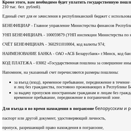
Кроме этого, вам необходимо будет уплатить государственную пош
210 тыс. бел. рублей)
.
Единый счет для ее зачисления в республиканский бюджет с использо
БЕНЕФИЦИАР - Главное управление Министерства финансов Республик
УНП БЕНЕФИЦИАРА - 100059879 (УНП инспекции Министерства по нал
СЧЁТ БЕНЕФИЦИАРА - 3602911010004, код валюты 974;
НАИМЕНОВАНИЕ БАНКА - ОАО «АСБ Беларусбанк» г.Минск, код банк
КОД ПЛАТЕЖА - 03002 «Государственная пошлина за совершение иных
Напомним, на указанный счет перечисляются размеры пошлины:
за въезд (вход), временное пребывание, передвижение в течени
и лиц без гражданства, постоянно проживающих в Республике Б
за выдачу пропусков иностранным гражданам и лицам без гражда
временное пребывание, передвижение в пограничной зоне.
белорусским и 
Для въезда и во время нахождения в погранзоне
паспорт или другой документ, удостоверяющий личность,
пропуск, разрешающий право нахождения в погранзоне,