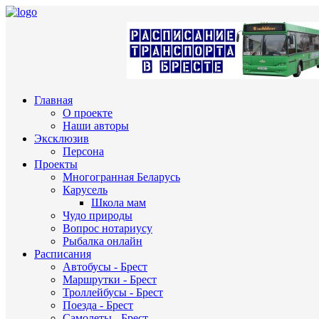
Главная
О проекте
Наши авторы
Эксклюзив
Персона
Проекты
Многогранная Беларусь
Карусель
Школа мам
Чудо природы
Вопрос нотариусу
Рыбалка онлайн
Расписания
Автобусы - Брест
Маршрутки - Брест
Троллейбусы - Брест
Поезда - Брест
Самолеты - Брест