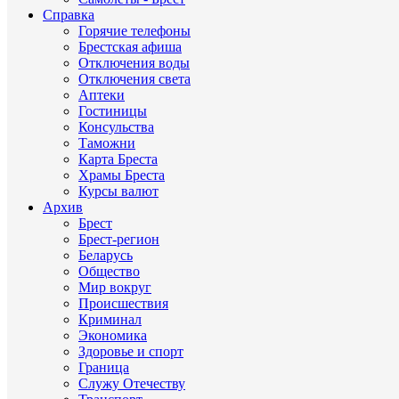
Справка
Горячие телефоны
Брестская афиша
Отключения воды
Отключения света
Аптеки
Гостиницы
Консульства
Таможни
Карта Бреста
Храмы Бреста
Курсы валют
Архив
Брест
Брест-регион
Беларусь
Общество
Мир вокруг
Происшествия
Криминал
Экономика
Здоровье и спорт
Граница
Служу Отечеству