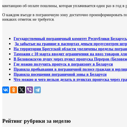
квитанцию об оплате пошлины, которая уплачивается один раз в год в 
О каждом въезде в пограничную зону достаточно проинформировать п
никаких отметок не требуется.
Государственный пограничный комитет Республики Беларусь
За забытые на границе в паспортах деньги предусмотрен штр
На территории Брестской области увеличены пределы погра
Таможня с 10 марта вводит ограничения на ввоз товаров дл
В Беловежскую пущу через пункт пропуска Переров (Беловежа
Где можно получить пропуск в погранзону в Беларуси
Правила пребывания в пограничной полосе граждан и юрли
Правила посещения пограничной зоны в Беларуси
Что можно и чего нельзя делать в пунктах пропуска через гр
Рейтинг рубрики за неделю