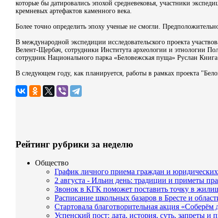
которые бы датировались эпохой средневековья, участники экспед
кремневых артефактов каменного века.
Более точно определить эпоху ученые не смогли. Предположительно
В международной экспедиции
исследовательского проекта участво
Велент-Щербач, сотрудники Института археологии и этнологии По
сотрудник Национального парка «Беловежская пуща» Руслан Книга
В следующем году, как планируется, работы в рамках проекта "Бел
Рейтинг рубрики за неделю
Общество
График личного приема граждан и юридически
2 августа - Ильин день: традиции и приметы пр
Звонок в КГК поможет поставить точку в жил
Расписание школьных базаров в Бресте и облас
Стартовала благотворительная акция «Соберём 
Успенский пост: дата, история, суть, запреты и 