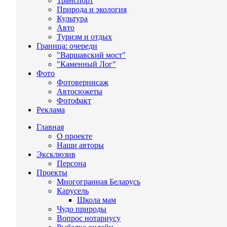
Транспорт
Природа и экология
Культура
Авто
Туризм и отдых
Граница: очереди
"Варшавский мост"
"Каменный Лог"
Фото
Фотовернисаж
Автосюжеты
Фотофакт
Реклама
Главная
О проекте
Наши авторы
Эксклюзив
Персона
Проекты
Многогранная Беларусь
Карусель
Школа мам
Чудо природы
Вопрос нотариусу