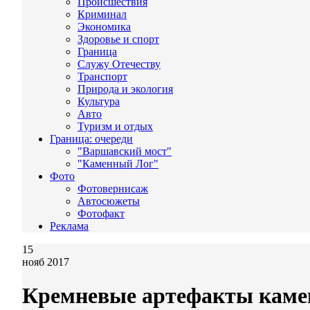
Происшествия
Криминал
Экономика
Здоровье и спорт
Граница
Служу Отечеству
Транспорт
Природа и экология
Культура
Авто
Туризм и отдых
Граница: очереди
"Варшавский мост"
"Каменный Лог"
Фото
Фотовернисаж
Автосюжеты
Фотофакт
Реклама
15
нояб 2017
Кремневые артефакты камен