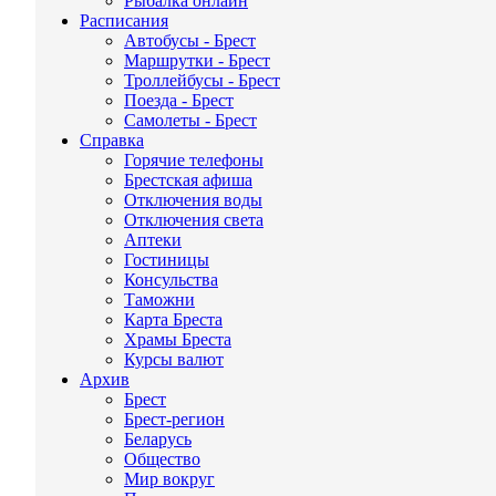
Рыбалка онлайн
Расписания
Автобусы - Брест
Маршрутки - Брест
Троллейбусы - Брест
Поезда - Брест
Самолеты - Брест
Справка
Горячие телефоны
Брестская афиша
Отключения воды
Отключения света
Аптеки
Гостиницы
Консульства
Таможни
Карта Бреста
Храмы Бреста
Курсы валют
Архив
Брест
Брест-регион
Беларусь
Общество
Мир вокруг