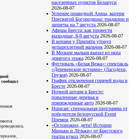
населенных пунктов Беларуси
2026-08-07
Успение праведной Анны, матери
Пресвятой Богородицы: традиции и
запреты на 7 августа
2026-08-07
Афиша Бреста: как провести
выходные, 8-9 августа
2026-08-07
В копани у Припяти утонул
четырехлетний мальчик
2026-08-07
В Мозыре малыш выпал из окна
девятого этажа
2026-08-07
Фестиваль «Белая Вежа»: спектакль
«Деревенские истории» (Лагодехи,
Грузия)
2026-08-07
дной
График отключения горячей воды в
м сообщил
Бресте
2026-08-07
Ночной шторм в Бресте:
поваленные деревья и
поврежденные авто
2026-08-07
ятников
Huracan: специальная программа от
победителя белорусской Event
Премии
2026-08-07
ляются
«Осторожно, дети! Истории
 проводились.
Миньки и Лёльки» от Брестского
териалов,
театра кукол
2026-08-07