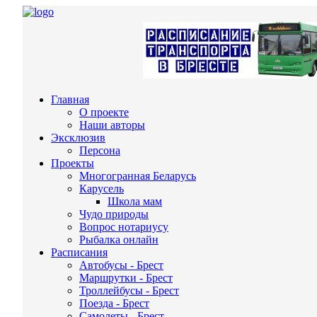
Главная
О проекте
Наши авторы
Эксклюзив
Персона
Проекты
Многогранная Беларусь
Карусель
Школа мам
Чудо природы
Вопрос нотариусу
Рыбалка онлайн
Расписания
Автобусы - Брест
Маршрутки - Брест
Троллейбусы - Брест
Поезда - Брест
Самолеты - Брест