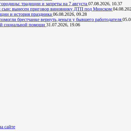
ородицы: традиции и запреты на 7 августа
07.08.2026, 10.37
и сын: вынесен приговор виновнику ДТП под Минском
04.08.202
диции и история праздника
06.08.2026, 09.28
 помогли брестчанке вернуть деньги у бывшего работодателя
05.0
ной социальной помощи
31.07.2026, 19.06
а сайте