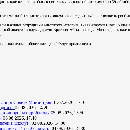
иции также не нашли. Однако во время раскопок было выявлено 39 обраб
 это могли быть заготовки наконечников, сделанные на стоянке первоб
вали
научные сотрудники Института истории НАН Беларуси Олег Ткачев 
льской академии наук Дариуш Краснодэмбски и Ягода Мизэрка, а также 
.
овежская пуща - общее наследие" будут продолжены.
х лиц в Совете Министров
31.07.2026, 17.01
аздника
02.08.2026, 14.20
ищно-дворовых проблемах
05.08.2026, 15.50
ти
06.08.2026, 17.40
детей в школу!»
02.08.2026, 14.00
питание с 14 по 27 августа
04.08.2026, 15.30