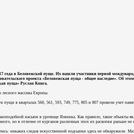
17 года в Беловежской пуще. Их нашли участники первой междунаро
довательского проекта «Беловежская пуща - общее наследие». Об это
ая пуща» Руслан Книга.
о лесного массива Европы.
и пущи в кварталах 560, 561, 593, 749, 775, 805 и 807 провели учет пам
ганоподобной насыпи в урочище Язвинка. Как правило, такие объекты яв
много, но в отличие от курганов различных эпох их раскопки раньше не
ились: никаких следов искусственной подсыпки здесь не обнаружили. Ма