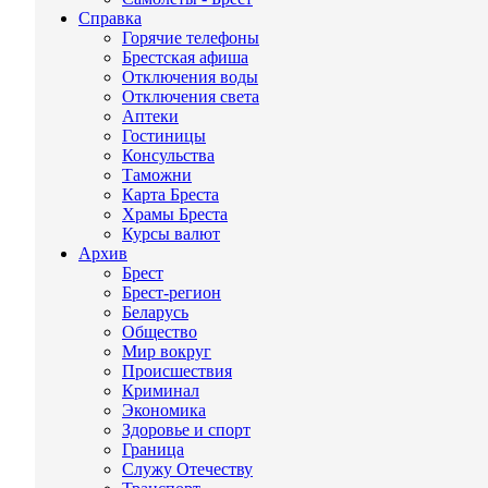
Справка
Горячие телефоны
Брестская афиша
Отключения воды
Отключения света
Аптеки
Гостиницы
Консульства
Таможни
Карта Бреста
Храмы Бреста
Курсы валют
Архив
Брест
Брест-регион
Беларусь
Общество
Мир вокруг
Происшествия
Криминал
Экономика
Здоровье и спорт
Граница
Служу Отечеству