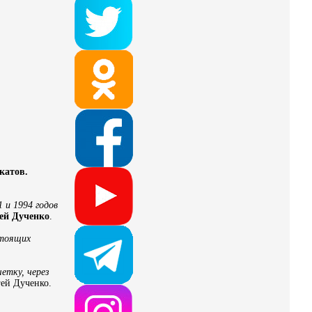
катов.
 и 1994 годов
ей Дученко
.
стоящих
етку, через
ей Дученко.