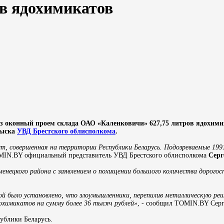
ов ядохимикатов
ез оконный проем склада ОАО «Каленковичи» 627,75 литров ядохими
зыска
УВД Брестского облисполкома
.
т, совершенная на территории Республики Беларусь. Подозреваемые 1991
OMIN.BY официальный представитель УВД Брестского облисполкома
Серг
енецкого района с заявлением о похищении большого количества дорого
й было установлено, что злоумышленники, перепилив металлическую реш
охимикатов на сумму более 36 тысяч рублей»
, - сообщил TOMIN.BY Серг
публики Беларусь.