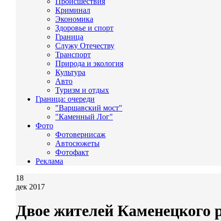
Происшествия
Криминал
Экономика
Здоровье и спорт
Граница
Служу Отечеству
Транспорт
Природа и экология
Культура
Авто
Туризм и отдых
Граница: очереди
"Варшавский мост"
"Каменный Лог"
Фото
Фотовернисаж
Автосюжеты
Фотофакт
Реклама
18
дек 2017
Двое жителей Каменецкого 