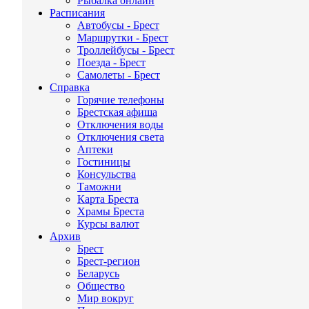
Рыбалка онлайн
Расписания
Автобусы - Брест
Маршрутки - Брест
Троллейбусы - Брест
Поезда - Брест
Самолеты - Брест
Справка
Горячие телефоны
Брестская афиша
Отключения воды
Отключения света
Аптеки
Гостиницы
Консульства
Таможни
Карта Бреста
Храмы Бреста
Курсы валют
Архив
Брест
Брест-регион
Беларусь
Общество
Мир вокруг