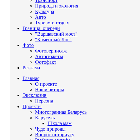
Транспорт
Природа и экология
Культура
Авто
Туризм и отдых
Граница: очереди
"Варшавский мост"
"Каменный Лог"
Фото
Фотовернисаж
Автосюжеты
Фотофакт
Реклама
Главная
О проекте
Наши авторы
Эксклюзив
Персона
Проекты
Многогранная Беларусь
Карусель
Школа мам
Чудо природы
Вопрос нотариусу