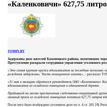
«Каленковичи» 627,75 литр
TOMIN.BY
Задержаны двое жителей Каменецкого района, похитивших чер
Преступление раскрыли сотрудники управления уголовного ро
«Это самая крупная кража ядохимикатов за последние несколько ле
рождения задержаны. Часть похищенного изъята»,
- рассказал T
«31 мая в милицию обратился руководитель ОАО «Каленковичи» Кам
ядохимикатов из складского помещения в одноименной деревне.
Прибывшей на место преступления следственно-оперативной группо
оконный проем из складского помещения похитили 627,75 литров яд
После чего было возбуждено уголовное дело по ч. 4 ст. 205 УК Рес