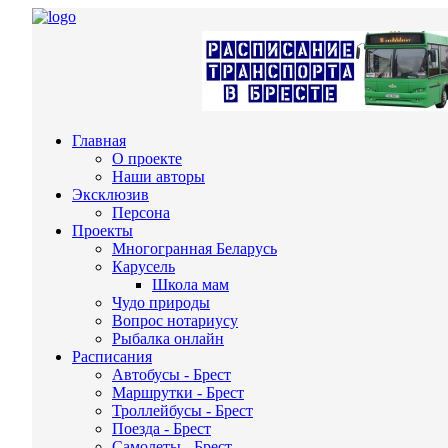
Главная
О проекте
Наши авторы
Эксклюзив
Персона
Проекты
Многогранная Беларусь
Карусель
Школа мам
Чудо природы
Вопрос нотариусу
Рыбалка онлайн
Расписания
Автобусы - Брест
Маршрутки - Брест
Троллейбусы - Брест
Поезда - Брест
Самолеты - Брест