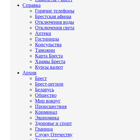
Справка
Горячие телефоны
Брестская афиша
Отключения воды
Отключения света
Аптеки
Гостиницы
Консульства
Таможни
Карта Бреста
Храмы Бреста
Курсы валют
Архив
Брест
Брест-регион
Беларусь
Общество
Мир вокруг
Происшествия
Криминал
Экономика
Здоровье и спорт
Граница
Служу Отечеству