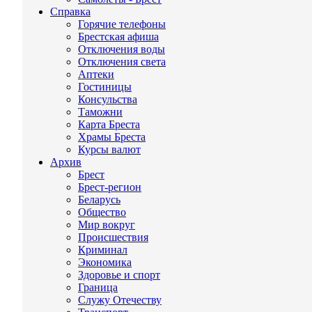
Справка
Горячие телефоны
Брестская афиша
Отключения воды
Отключения света
Аптеки
Гостиницы
Консульства
Таможни
Карта Бреста
Храмы Бреста
Курсы валют
Архив
Брест
Брест-регион
Беларусь
Общество
Мир вокруг
Происшествия
Криминал
Экономика
Здоровье и спорт
Граница
Служу Отечеству