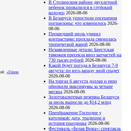
В Столинском районе двухлетний
ребенок провалился в глубокий
колодец
2026-08-06
В Беларуси упростили посещения
погранзоны: что изменилось
2026-
08-06
Прошедший июль удивил
контрастами: прохлада сменилась
тропической жарой
2026-08-06
Незаявленные детали: Брестская
таможня пресекла ввоз запчастей на
730 тысяч рублей
2026-08-06
Какой будет погода в Беларуси 7-9
августа: по юго-западу зной спадет
мой:
«Герои
2026-08-06
На торгах 6 августа доллар и евро
обновили максимумы за четыре
месяца
2026-08-06
Золотовалютные резервы Беларуси
за июль выросли до $14,2 млрд
2026-08-06
Преображение Господне у
католиков: дата, традиции и
история праздника
2026-08-06
Фестиваль «Белая Вежа»: спектакль