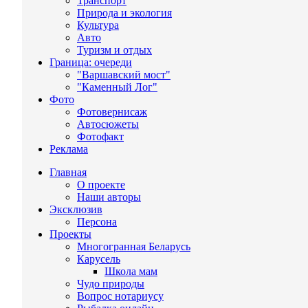
Транспорт
Природа и экология
Культура
Авто
Туризм и отдых
Граница: очереди
"Варшавский мост"
"Каменный Лог"
Фото
Фотовернисаж
Автосюжеты
Фотофакт
Реклама
Главная
О проекте
Наши авторы
Эксклюзив
Персона
Проекты
Многогранная Беларусь
Карусель
Школа мам
Чудо природы
Вопрос нотариусу