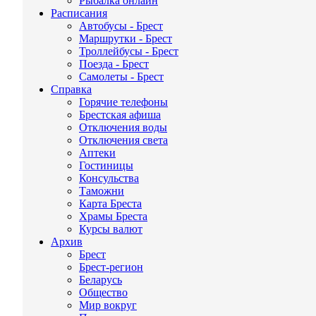
Рыбалка онлайн
Расписания
Автобусы - Брест
Маршрутки - Брест
Троллейбусы - Брест
Поезда - Брест
Самолеты - Брест
Справка
Горячие телефоны
Брестская афиша
Отключения воды
Отключения света
Аптеки
Гостиницы
Консульства
Таможни
Карта Бреста
Храмы Бреста
Курсы валют
Архив
Брест
Брест-регион
Беларусь
Общество
Мир вокруг