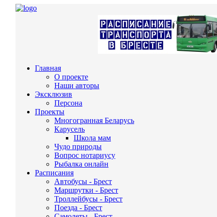
Главная
О проекте
Наши авторы
Эксклюзив
Персона
Проекты
Многогранная Беларусь
Карусель
Школа мам
Чудо природы
Вопрос нотариусу
Рыбалка онлайн
Расписания
Автобусы - Брест
Маршрутки - Брест
Троллейбусы - Брест
Поезда - Брест
Самолеты - Брест