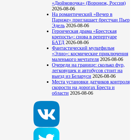
«Дюймовочка» (Воронеж, Россия)
2026-08-06
На романтический «Вечер в
Париже» приглашает брестчан Пьер
Эдель
2026-08-06
Героическая драма «Брестская
крепость»: снова в репертуаре
БАТД
2026-08-06
Фантастический мультфильм
«Элио»: космические приключения
маленького мечтателя
2026-08-06
Очереди на границе: сколько фур,
легковушек и автобусов стоит на
выезд из Беларуси
2026-08-06
Места установки датчиков контроля
скорости на дорогах Бреста и
области
2026-08-06