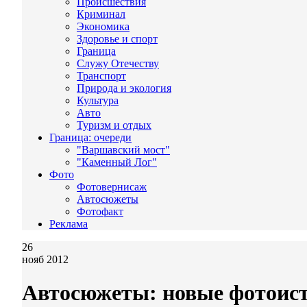
Происшествия
Криминал
Экономика
Здоровье и спорт
Граница
Служу Отечеству
Транспорт
Природа и экология
Культура
Авто
Туризм и отдых
Граница: очереди
"Варшавский мост"
"Каменный Лог"
Фото
Фотовернисаж
Автосюжеты
Фотофакт
Реклама
26
нояб 2012
Автосюжеты: новые фотоисто