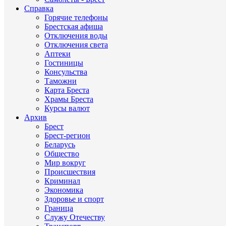
Справка
Горячие телефоны
Брестская афиша
Отключения воды
Отключения света
Аптеки
Гостиницы
Консульства
Таможни
Карта Бреста
Храмы Бреста
Курсы валют
Архив
Брест
Брест-регион
Беларусь
Общество
Мир вокруг
Происшествия
Криминал
Экономика
Здоровье и спорт
Граница
Служу Отечеству