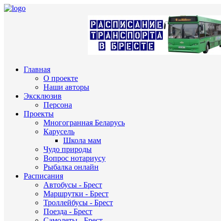
Главная
О проекте
Наши авторы
Эксклюзив
Персона
Проекты
Многогранная Беларусь
Карусель
Школа мам
Чудо природы
Вопрос нотариусу
Рыбалка онлайн
Расписания
Автобусы - Брест
Маршрутки - Брест
Троллейбусы - Брест
Поезда - Брест
Самолеты - Брест