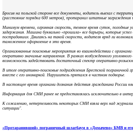
Бросив на польской стороне все документы, водитель выехал с террит
(расстояние порядка 600 метров), протаранил штатные заграждения 
Минимум времени, огромная скорость, темное время суток, погодные у
задержания. Машина буквально «прошила» все барьеры, которые успел
пострадавших. Двигаясь на такой скорости, водителя вряд ли волновал
таможенное оформление в это время.
Организованные поисковые мероприятия во взаимодействии с органами 
оперативно значимые направления. В рамках возбужденного уголовного 
возможность задействовать достаточный спектр оперативно-розыскн
В итоге оперативно-поисковые подразделения Брестской пограничной г
вместе с его иномаркой. Нарушитель прятался в частном подворье.
В настоящее время органами дознания действия гражданина России ква
Информация для СМИ ранее не предоставлялась исключительно в интер
К сожалению, нетерпеливость некоторых СМИ взяла верх над журналист
ситуации".
«Протаранивший» пограничный шлагбаум в «Домачево» БМВ и его