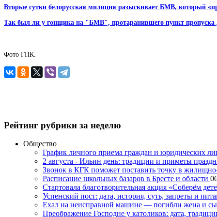
Вторые сутки белорусская милиция разыскивает БМВ, который «п
Так был ли у гонщика на "БМВ", протаранившего пункт пропуска 
Фото ГПК.
Рейтинг рубрики за неделю
Общество
График личного приема граждан и юридических л
2 августа - Ильин день: традиции и приметы празд
Звонок в КГК поможет поставить точку в жилищн
Расписание школьных базаров в Бресте и области
06
Стартовала благотворительная акция «Соберём дет
Успенский пост: дата, история, суть, запреты и пита
Ехал на неисправной машине — погибли жена и с
Преображение Господне у католиков: дата, традици